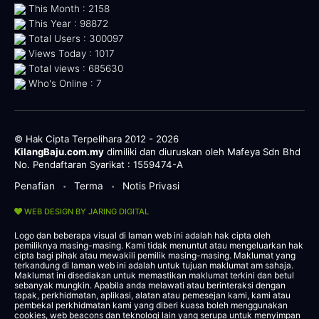
This Month : 2158
This Year : 98872
Total Users : 300097
Views Today : 1017
Total views : 685630
Who's Online : 7
© Hak Cipta Terpelihara 2012 - 2026
KilangBaju.com.my
dimiliki dan diuruskan oleh Mafeya Sdn Bhd
No. Pendaftaran Syarikat : 1559474-A
Penafian
Terma
Notis Privasi
•
•
WEB DESIGN BY JARING DIGITAL
Logo dan beberapa visual di laman web ini adalah hak cipta oleh
pemiliknya masing-masing. Kami tidak menuntut atau mengeluarkan hak
cipta bagi pihak atau mewakili pemilik masing-masing. Maklumat yang
terkandung di laman web ini adalah untuk tujuan maklumat am sahaja.
Maklumat ini disediakan untuk memastikan maklumat terkini dan betul
sebanyak mungkin. Apabila anda melawati atau berinteraksi dengan
tapak, perkhidmatan, aplikasi, alatan atau pemesejan kami, kami atau
pembekal perkhidmatan kami yang diberi kuasa boleh menggunakan
cookies, web beacons dan teknologi lain yang serupa untuk menyimpan