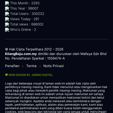
This Month : 2293
This Year : 99007
Total Users : 300232
Views Today : 291
Total views : 686002
Who's Online : 2
© Hak Cipta Terpelihara 2012 - 2026
KilangBaju.com.my
dimiliki dan diuruskan oleh Mafeya Sdn Bhd
No. Pendaftaran Syarikat : 1559474-A
Penafian
Terma
Notis Privasi
•
•
WEB DESIGN BY JARING DIGITAL
Logo dan beberapa visual di laman web ini adalah hak cipta oleh
pemiliknya masing-masing. Kami tidak menuntut atau mengeluarkan hak
cipta bagi pihak atau mewakili pemilik masing-masing. Maklumat yang
terkandung di laman web ini adalah untuk tujuan maklumat am sahaja.
Maklumat ini disediakan untuk memastikan maklumat terkini dan betul
sebanyak mungkin. Apabila anda melawati atau berinteraksi dengan
tapak, perkhidmatan, aplikasi, alatan atau pemesejan kami, kami atau
pembekal perkhidmatan kami yang diberi kuasa boleh menggunakan
cookies, web beacons dan teknologi lain yang serupa untuk menyimpan