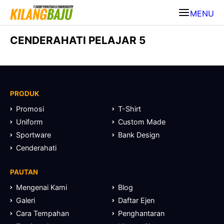
MENU
CENDERAHATI PELAJAR 5
PRODUK
Promosi
T-Shirt
Uniform
Custom Made
Sportware
Bank Design
Cenderahati
PAUTAN
Mengenai Kami
Blog
Galeri
Daftar Ejen
Cara Tempahan
Penghantaran