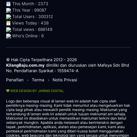
This Month : 2373
This Year : 99087
Total Users : 300312
Views Today : 438
Total views : 686149
Who's Online : 6
© Hak Cipta Terpelihara 2012 - 2026
KilangBaju.com.my
dimiliki dan diuruskan oleh Mafeya Sdn Bhd
No. Pendaftaran Syarikat : 1559474-A
Penafian
Terma
Notis Privasi
•
•
WEB DESIGN BY JARING DIGITAL
Logo dan beberapa visual di laman web ini adalah hak cipta oleh
pemiliknya masing-masing. Kami tidak menuntut atau mengeluarkan hak
cipta bagi pihak atau mewakili pemilik masing-masing. Maklumat yang
terkandung di laman web ini adalah untuk tujuan maklumat am sahaja.
Maklumat ini disediakan untuk memastikan maklumat terkini dan betul
sebanyak mungkin. Apabila anda melawati atau berinteraksi dengan
tapak, perkhidmatan, aplikasi, alatan atau pemesejan kami, kami atau
pembekal perkhidmatan kami yang diberi kuasa boleh menggunakan
cookies, web beacons dan teknologi lain yang serupa untuk menyimpan