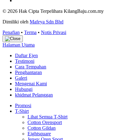
© 2026 Hak Cipta Terpelihara KilangBaju.com.my
Dimiliki oleh
Mafeya Sdn Bhd
Penafian
•
Terma
•
Notis Privasi
Halaman Utama
Daftar Ejen
Testimoni
Cara Tempahan
Penghantaran
Galeri
Mengenai Kami
Hubungi
khidmat Pelanggan
Promosi
T-Shirt
Lihat Semua T-Shirt
Cotton Orensport
Cotton Gildan
Eightsquare
Jersey Oren Sport