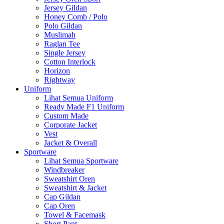
Jersey Gildan
Honey Comb / Polo
Polo Gildan
Muslimah
Raglan Tee
Single Jersey
Cotton Interlock
Horizon
Rightway
Uniform
Lihat Semua Uniform
Ready Made F1 Uniform
Custom Made
Corporate Jacket
Vest
Jacket & Overall
Sportware
Lihat Semua Sportware
Windbreaker
Sweatshirt Oren
Sweatshirt & Jacket
Cap Gildan
Cap Oren
Towel & Facemask
Short Pant