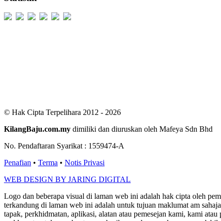
Users Today : 284
Users Yesterday : 529
This Month : 2462
This Year : 99176
Total Users : 300401
Views Today : 669
Total views : 686380
Who's Online : 2
© Hak Cipta Terpelihara 2012 - 2026
KilangBaju.com.my
dimiliki dan diuruskan oleh Mafeya Sdn Bhd
No. Pendaftaran Syarikat : 1559474-A
Penafian
•
Terma
•
Notis Privasi
WEB DESIGN BY JARING DIGITAL
Logo dan beberapa visual di laman web ini adalah hak cipta oleh pe
terkandung di laman web ini adalah untuk tujuan maklumat am sahaja
tapak, perkhidmatan, aplikasi, alatan atau pemesejan kami, kami a