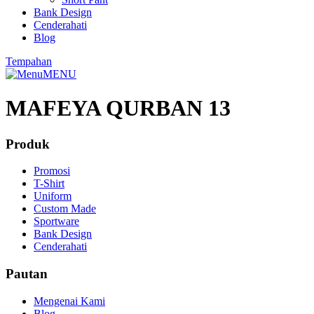
Bank Design
Cenderahati
Blog
Tempahan
MENU
MAFEYA QURBAN 13
Produk
Promosi
T-Shirt
Uniform
Custom Made
Sportware
Bank Design
Cenderahati
Pautan
Mengenai Kami
Blog