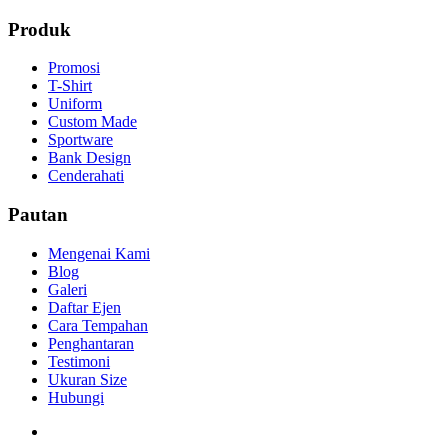
Produk
Promosi
T-Shirt
Uniform
Custom Made
Sportware
Bank Design
Cenderahati
Pautan
Mengenai Kami
Blog
Galeri
Daftar Ejen
Cara Tempahan
Penghantaran
Testimoni
Ukuran Size
Hubungi