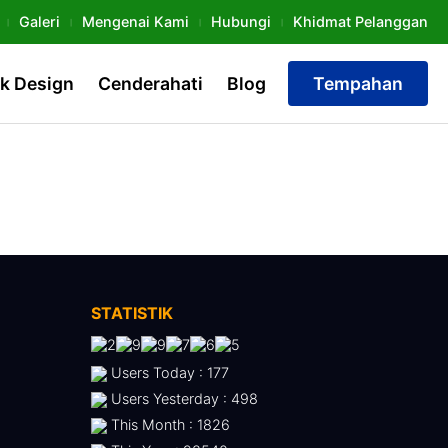
Galeri
Mengenai Kami
Hubungi
Khidmat Pelanggan
k Design
Cenderahati
Blog
Tempahan
STATISTIK
Users Today : 177
Users Yesterday : 498
This Month : 1826