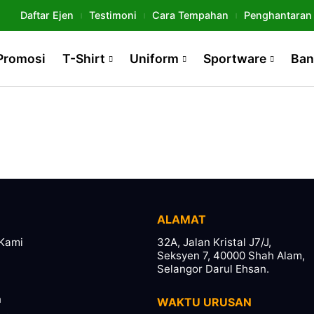
Daftar Ejen
Testimoni
Cara Tempahan
Penghantaran
Promosi
T-Shirt
Uniform
Sportware
Ban
ALAMAT
Kami
32A, Jalan Kristal J7/J,
Seksyen 7, 40000 Shah Alam,
Selangor Darul Ehsan.
n
WAKTU URUSAN