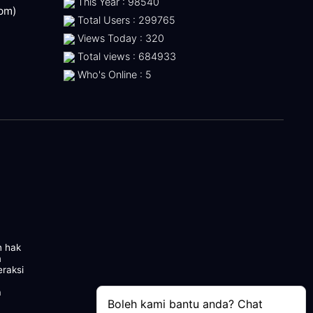
This Year : 98540
 pm)
Total Users : 299765
Views Today : 320
Total views : 684933
Who's Online : 5
n hak
m
eraksi
a
Boleh kami bantu anda? Chat