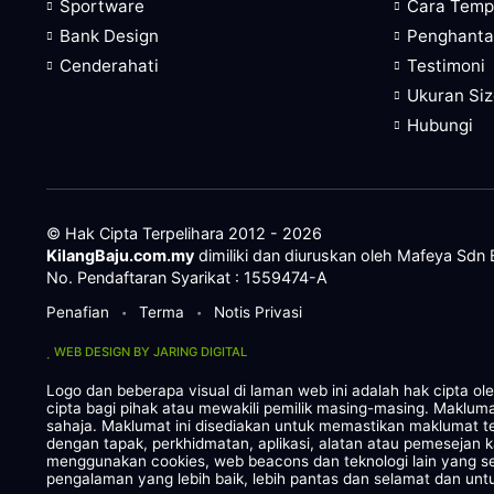
Sportware
Cara Tem
Bank Design
Penghanta
Cenderahati
Testimoni
Ukuran Si
Hubungi
© Hak Cipta Terpelihara 2012 - 2026
KilangBaju.com.my
dimiliki dan diuruskan oleh Mafeya Sdn
No. Pendaftaran Syarikat : 1559474-A
Penafian
Terma
Notis Privasi
•
•
WEB DESIGN BY JARING DIGITAL
Logo dan beberapa visual di laman web ini adalah hak cipta o
cipta bagi pihak atau mewakili pemilik masing-masing. Maklum
sahaja. Maklumat ini disediakan untuk memastikan maklumat te
dengan tapak, perkhidmatan, aplikasi, alatan atau pemesejan 
menggunakan cookies, web beacons dan teknologi lain yang
pengalaman yang lebih baik, lebih pantas dan selamat dan untu