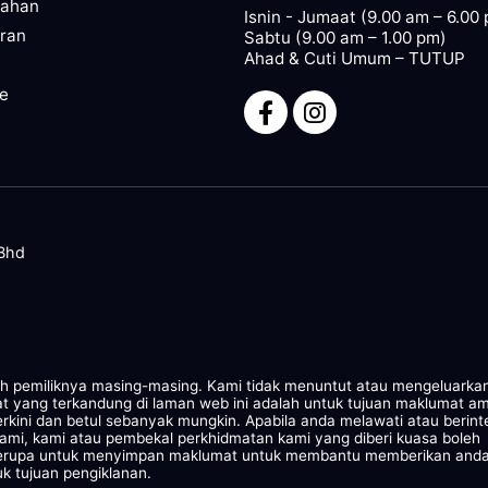
pahan
Isnin - Jumaat (9.00 am – 6.00
ran
Sabtu (9.00 am – 1.00 pm)
Ahad & Cuti Umum – TUTUP
ze
 Bhd
leh pemiliknya masing-masing. Kami tidak menuntut atau mengeluarka
at yang terkandung di laman web ini adalah untuk tujuan maklumat a
rkini dan betul sebanyak mungkin. Apabila anda melawati atau berint
kami, kami atau pembekal perkhidmatan kami yang diberi kuasa boleh
 serupa untuk menyimpan maklumat untuk membantu memberikan and
k tujuan pengiklanan.