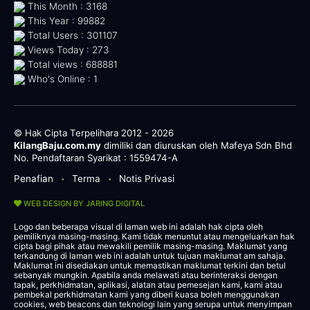
This Month : 3168
This Year : 99882
Total Users : 301107
Views Today : 273
Total views : 688881
Who's Online : 1
© Hak Cipta Terpelihara 2012 - 2026
KilangBaju.com.my
dimiliki dan diuruskan oleh Mafeya Sdn Bhd
No. Pendaftaran Syarikat : 1559474-A
Penafian
Terma
Notis Privasi
•
•
WEB DESIGN BY JARING DIGITAL
Logo dan beberapa visual di laman web ini adalah hak cipta oleh
pemiliknya masing-masing. Kami tidak menuntut atau mengeluarkan hak
cipta bagi pihak atau mewakili pemilik masing-masing. Maklumat yang
terkandung di laman web ini adalah untuk tujuan maklumat am sahaja.
Maklumat ini disediakan untuk memastikan maklumat terkini dan betul
sebanyak mungkin. Apabila anda melawati atau berinteraksi dengan
tapak, perkhidmatan, aplikasi, alatan atau pemesejan kami, kami atau
pembekal perkhidmatan kami yang diberi kuasa boleh menggunakan
cookies, web beacons dan teknologi lain yang serupa untuk menyimpan