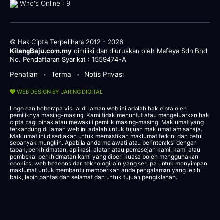
Who's Online : 9
© Hak Cipta Terpelihara 2012 - 2026
KilangBaju.com.my
dimiliki dan diuruskan oleh Mafeya Sdn Bhd
No. Pendaftaran Syarikat : 1559474-A
Penafian
Terma
Notis Privasi
•
•
WEB DESIGN BY JARING DIGITAL
Logo dan beberapa visual di laman web ini adalah hak cipta oleh
pemiliknya masing-masing. Kami tidak menuntut atau mengeluarkan hak
cipta bagi pihak atau mewakili pemilik masing-masing. Maklumat yang
terkandung di laman web ini adalah untuk tujuan maklumat am sahaja.
Maklumat ini disediakan untuk memastikan maklumat terkini dan betul
sebanyak mungkin. Apabila anda melawati atau berinteraksi dengan
tapak, perkhidmatan, aplikasi, alatan atau pemesejan kami, kami atau
pembekal perkhidmatan kami yang diberi kuasa boleh menggunakan
cookies, web beacons dan teknologi lain yang serupa untuk menyimpan
maklumat untuk membantu memberikan anda pengalaman yang lebih
baik, lebih pantas dan selamat dan untuk tujuan pengiklanan.