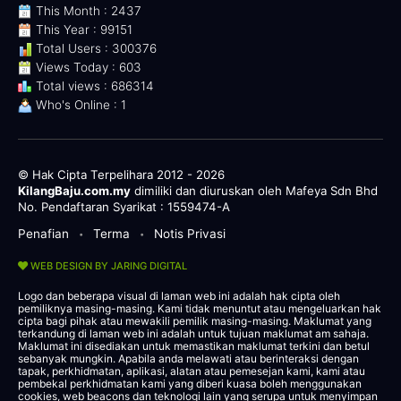
This Month : 2437
This Year : 99151
Total Users : 300376
Views Today : 603
Total views : 686314
Who's Online : 1
© Hak Cipta Terpelihara 2012 - 2026
KilangBaju.com.my
dimiliki dan diuruskan oleh Mafeya Sdn Bhd
No. Pendaftaran Syarikat : 1559474-A
Penafian
Terma
Notis Privasi
•
•
WEB DESIGN BY JARING DIGITAL
Logo dan beberapa visual di laman web ini adalah hak cipta oleh
pemiliknya masing-masing. Kami tidak menuntut atau mengeluarkan hak
cipta bagi pihak atau mewakili pemilik masing-masing. Maklumat yang
terkandung di laman web ini adalah untuk tujuan maklumat am sahaja.
Maklumat ini disediakan untuk memastikan maklumat terkini dan betul
sebanyak mungkin. Apabila anda melawati atau berinteraksi dengan
tapak, perkhidmatan, aplikasi, alatan atau pemesejan kami, kami atau
pembekal perkhidmatan kami yang diberi kuasa boleh menggunakan
cookies, web beacons dan teknologi lain yang serupa untuk menyimpan