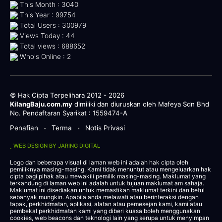
This Month : 3040
This Year : 99754
Total Users : 300979
Views Today : 44
Total views : 688652
Who's Online : 2
© Hak Cipta Terpelihara 2012 - 2026
KilangBaju.com.my
dimiliki dan diuruskan oleh Mafeya Sdn Bhd
No. Pendaftaran Syarikat : 1559474-A
Penafian
Terma
Notis Privasi
•
•
WEB DESIGN BY JARING DIGITAL
Logo dan beberapa visual di laman web ini adalah hak cipta oleh
pemiliknya masing-masing. Kami tidak menuntut atau mengeluarkan hak
cipta bagi pihak atau mewakili pemilik masing-masing. Maklumat yang
terkandung di laman web ini adalah untuk tujuan maklumat am sahaja.
Maklumat ini disediakan untuk memastikan maklumat terkini dan betul
sebanyak mungkin. Apabila anda melawati atau berinteraksi dengan
tapak, perkhidmatan, aplikasi, alatan atau pemesejan kami, kami atau
pembekal perkhidmatan kami yang diberi kuasa boleh menggunakan
cookies, web beacons dan teknologi lain yang serupa untuk menyimpan