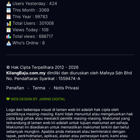
Users Yesterday : 424
This Month : 3069
This Year : 99783
Total Users : 301008
Views Today : 109
Total views : 688717
Who's Online : 8
© Hak Cipta Terpelihara 2012 - 2026
KilangBaju.com.my
dimiliki dan diuruskan oleh Mafeya Sdn Bhd
No. Pendaftaran Syarikat : 1559474-A
Penafian
Terma
Notis Privasi
•
•
WEB DESIGN BY JARING DIGITAL
Logo dan beberapa visual di laman web ini adalah hak cipta oleh
pemiliknya masing-masing. Kami tidak menuntut atau mengeluarkan hak
cipta bagi pihak atau mewakili pemilik masing-masing. Maklumat yang
terkandung di laman web ini adalah untuk tujuan maklumat am sahaja.
Maklumat ini disediakan untuk memastikan maklumat terkini dan betul
sebanyak mungkin. Apabila anda melawati atau berinteraksi dengan
tapak, perkhidmatan, aplikasi, alatan atau pemesejan kami, kami atau