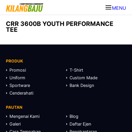
MENU
CRR 3600B YOUTH PERFORMANCE
TEE
PRODUK
Promosi
T-Shirt
Uniform
Custom Made
Sportware
Bank Design
Cenderahati
PAUTAN
Mengenai Kami
Blog
Galeri
Daftar Ejen
Cara Tempahan
Penghantaran