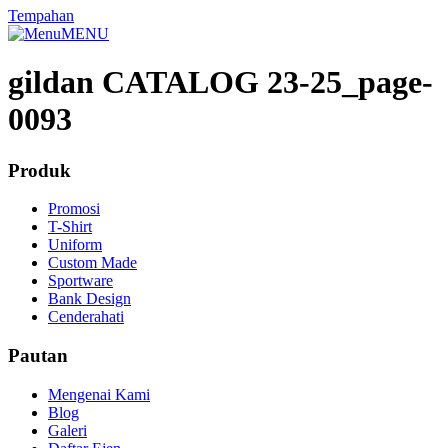
Tempahan
MENU
gildan CATALOG 23-25_page-
0093
Produk
Promosi
T-Shirt
Uniform
Custom Made
Sportware
Bank Design
Cenderahati
Pautan
Mengenai Kami
Blog
Galeri