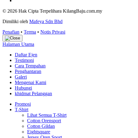
© 2026 Hak Cipta Terpelihara KilangBaju.com.my
Dimiliki oleh
Mafeya Sdn Bhd
Penafian
•
Terma
•
Notis Privasi
Halaman Utama
Daftar Ejen
Testimoni
Cara Tempahan
Penghantaran
Galeri
Mengenai Kami
Hubungi
khidmat Pelanggan
Promosi
T-Shirt
Lihat Semua T-Shirt
Cotton Orensport
Cotton Gildan
Eightsquare
Jersey Oren Sport