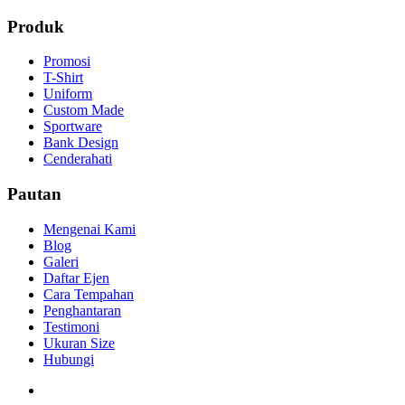
Produk
Promosi
T-Shirt
Uniform
Custom Made
Sportware
Bank Design
Cenderahati
Pautan
Mengenai Kami
Blog
Galeri
Daftar Ejen
Cara Tempahan
Penghantaran
Testimoni
Ukuran Size
Hubungi