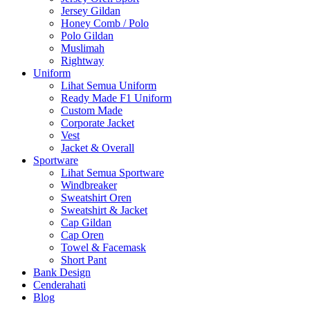
Jersey Gildan
Honey Comb / Polo
Polo Gildan
Muslimah
Rightway
Uniform
Lihat Semua Uniform
Ready Made F1 Uniform
Custom Made
Corporate Jacket
Vest
Jacket & Overall
Sportware
Lihat Semua Sportware
Windbreaker
Sweatshirt Oren
Sweatshirt & Jacket
Cap Gildan
Cap Oren
Towel & Facemask
Short Pant
Bank Design
Cenderahati
Blog