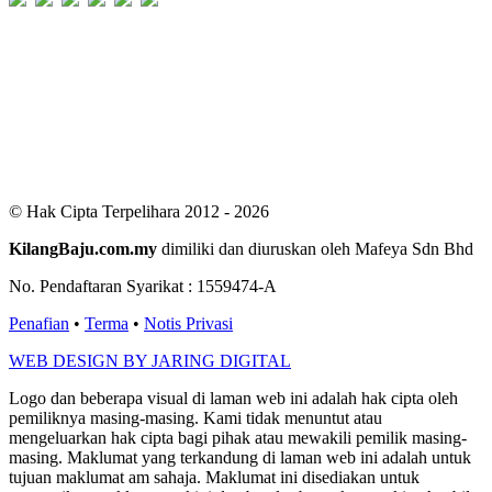
Users Today : 120
Users Yesterday : 411
This Month : 2709
This Year : 99423
Total Users : 300648
Views Today : 287
Total views : 687017
Who's Online : 8
© Hak Cipta Terpelihara 2012 - 2026
KilangBaju.com.my
dimiliki dan diuruskan oleh Mafeya Sdn Bhd
No. Pendaftaran Syarikat : 1559474-A
Penafian
•
Terma
•
Notis Privasi
WEB DESIGN BY JARING DIGITAL
Logo dan beberapa visual di laman web ini adalah hak cipta oleh
pemiliknya masing-masing. Kami tidak menuntut atau
mengeluarkan hak cipta bagi pihak atau mewakili pemilik masing-
masing. Maklumat yang terkandung di laman web ini adalah untuk
tujuan maklumat am sahaja. Maklumat ini disediakan untuk