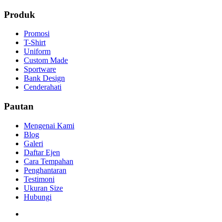
Produk
Promosi
T-Shirt
Uniform
Custom Made
Sportware
Bank Design
Cenderahati
Pautan
Mengenai Kami
Blog
Galeri
Daftar Ejen
Cara Tempahan
Penghantaran
Testimoni
Ukuran Size
Hubungi