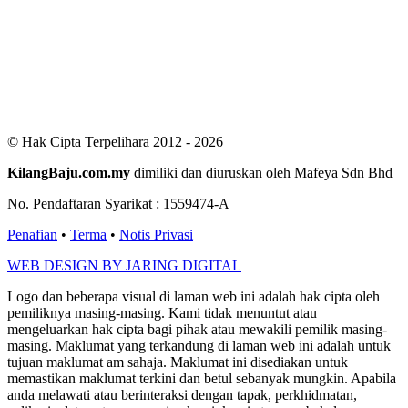
Users Yesterday : 411
This Month : 2927
This Year : 99641
Total Users : 300866
Views Today : 1134
Total views : 687863
Who's Online : 7
© Hak Cipta Terpelihara 2012 - 2026
KilangBaju.com.my
dimiliki dan diuruskan oleh Mafeya Sdn Bhd
No. Pendaftaran Syarikat : 1559474-A
Penafian
•
Terma
•
Notis Privasi
WEB DESIGN BY JARING DIGITAL
Logo dan beberapa visual di laman web ini adalah hak cipta oleh
pemiliknya masing-masing. Kami tidak menuntut atau
mengeluarkan hak cipta bagi pihak atau mewakili pemilik masing-
masing. Maklumat yang terkandung di laman web ini adalah untuk
tujuan maklumat am sahaja. Maklumat ini disediakan untuk
memastikan maklumat terkini dan betul sebanyak mungkin. Apabila
anda melawati atau berinteraksi dengan tapak, perkhidmatan,