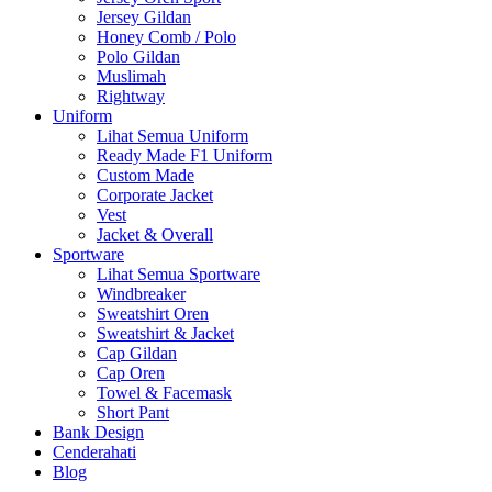
Jersey Gildan
Honey Comb / Polo
Polo Gildan
Muslimah
Rightway
Uniform
Lihat Semua Uniform
Ready Made F1 Uniform
Custom Made
Corporate Jacket
Vest
Jacket & Overall
Sportware
Lihat Semua Sportware
Windbreaker
Sweatshirt Oren
Sweatshirt & Jacket
Cap Gildan
Cap Oren
Towel & Facemask
Short Pant
Bank Design
Cenderahati
Blog