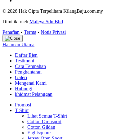
© 2026 Hak Cipta Terpelihara KilangBaju.com.my
Dimiliki oleh
Mafeya Sdn Bhd
Penafian
•
Terma
•
Notis Privasi
Halaman Utama
Daftar Ejen
Testimoni
Cara Tempahan
Penghantaran
Galeri
Mengenai Kami
Hubungi
khidmat Pelanggan
Promosi
T-Shirt
Lihat Semua T-Shirt
Cotton Orensport
Cotton Gildan
Eightsquare
Jersey Oren Sport