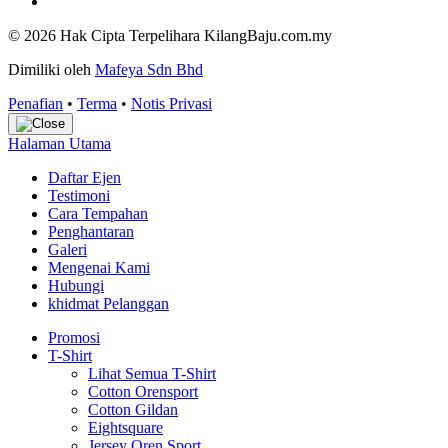
© 2026 Hak Cipta Terpelihara KilangBaju.com.my
Dimiliki oleh
Mafeya Sdn Bhd
Penafian
•
Terma
•
Notis Privasi
Halaman Utama
Daftar Ejen
Testimoni
Cara Tempahan
Penghantaran
Galeri
Mengenai Kami
Hubungi
khidmat Pelanggan
Promosi
T-Shirt
Lihat Semua T-Shirt
Cotton Orensport
Cotton Gildan
Eightsquare
Jersey Oren Sport