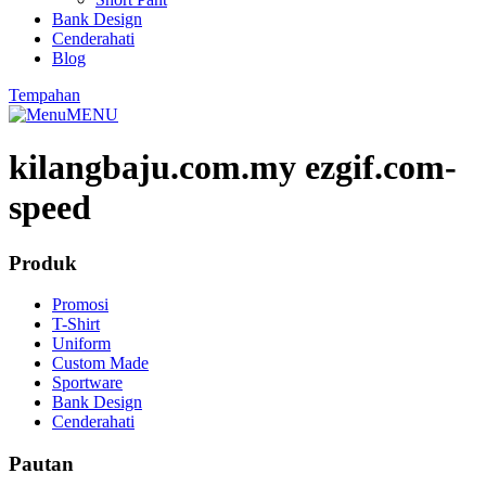
Bank Design
Cenderahati
Blog
Tempahan
MENU
kilangbaju.com.my ezgif.com-
speed
Produk
Promosi
T-Shirt
Uniform
Custom Made
Sportware
Bank Design
Cenderahati
Pautan