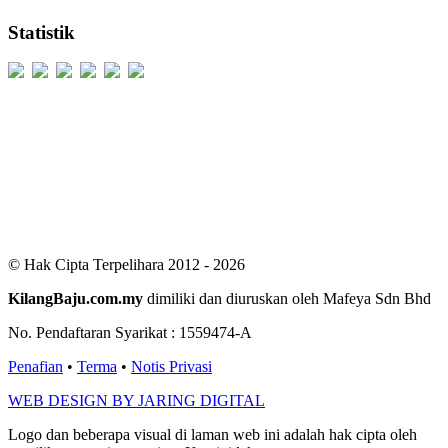
Statistik
Users Today : 390
Users Yesterday : 529
This Month : 2568
This Year : 99282
Total Users : 300507
Views Today : 972
Total views : 686683
Who's Online : 6
© Hak Cipta Terpelihara 2012 - 2026
KilangBaju.com.my
dimiliki dan diuruskan oleh Mafeya Sdn Bhd
No. Pendaftaran Syarikat : 1559474-A
Penafian
•
Terma
•
Notis Privasi
WEB DESIGN BY JARING DIGITAL
Logo dan beberapa visual di laman web ini adalah hak cipta oleh