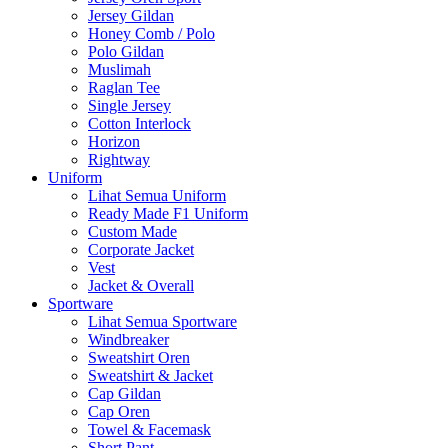
Jersey Gildan
Honey Comb / Polo
Polo Gildan
Muslimah
Raglan Tee
Single Jersey
Cotton Interlock
Horizon
Rightway
Uniform
Lihat Semua Uniform
Ready Made F1 Uniform
Custom Made
Corporate Jacket
Vest
Jacket & Overall
Sportware
Lihat Semua Sportware
Windbreaker
Sweatshirt Oren
Sweatshirt & Jacket
Cap Gildan
Cap Oren
Towel & Facemask
Short Pant