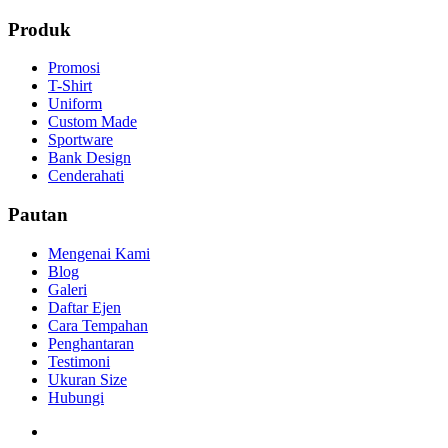
Produk
Promosi
T-Shirt
Uniform
Custom Made
Sportware
Bank Design
Cenderahati
Pautan
Mengenai Kami
Blog
Galeri
Daftar Ejen
Cara Tempahan
Penghantaran
Testimoni
Ukuran Size
Hubungi