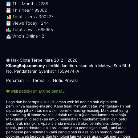
This Month : 2288
This Year : 99002
Total Users : 300227
Views Today : 244
Total views : 685955
Who's Online : 2
© Hak Cipta Terpelihara 2012 - 2026
KilangBaju.com.my
dimiliki dan diuruskan oleh Mafeya Sdn Bhd
No. Pendaftaran Syarikat : 1559474-A
Penafian
Terma
Notis Privasi
•
•
WEB DESIGN BY JARING DIGITAL
Logo dan beberapa visual di laman web ini adalah hak cipta oleh
pemiliknya masing-masing. Kami tidak menuntut atau mengeluarkan hak
cipta bagi pihak atau mewakili pemilik masing-masing. Maklumat yang
terkandung di laman web ini adalah untuk tujuan maklumat am sahaja.
Maklumat ini disediakan untuk memastikan maklumat terkini dan betul
sebanyak mungkin. Apabila anda melawati atau berinteraksi dengan
tapak, perkhidmatan, aplikasi, alatan atau pemesejan kami, kami atau
pembekal perkhidmatan kami yang diberi kuasa boleh menggunakan
cookies, web beacons dan teknologi lain yang serupa untuk menyimpan