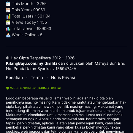
This Month : 3255
This Year : 99969
Total Users : 301194
Views Today : 455
Total views : 689063
Who's Online : 5
© Hak Cipta Terpelihara 2012 - 2026
KilangBaju.com.my
dimiliki dan diuruskan oleh Mafeya Sdn Bhd
No. Pendaftaran Syarikat : 1559474-A
Penafian
Terma
Notis Privasi
•
•
WEB DESIGN BY JARING DIGITAL
Logo dan beberapa visual di laman web ini adalah hak cipta oleh
pemiliknya masing-masing. Kami tidak menuntut atau mengeluarkan hak
cipta bagi pihak atau mewakili pemilik masing-masing. Maklumat yang
terkandung di laman web ini adalah untuk tujuan maklumat am sahaja.
Maklumat ini disediakan untuk memastikan maklumat terkini dan betul
sebanyak mungkin. Apabila anda melawati atau berinteraksi dengan
tapak, perkhidmatan, aplikasi, alatan atau pemesejan kami, kami atau
pembekal perkhidmatan kami yang diberi kuasa boleh menggunakan
cookies, web beacons dan teknologi lain yang serupa untuk menyimpan