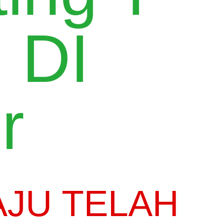
 DI
r
AJU TELAH