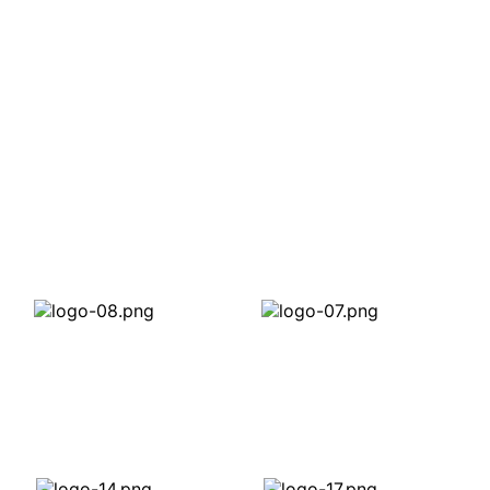
an Kami
 Cetakan Baju