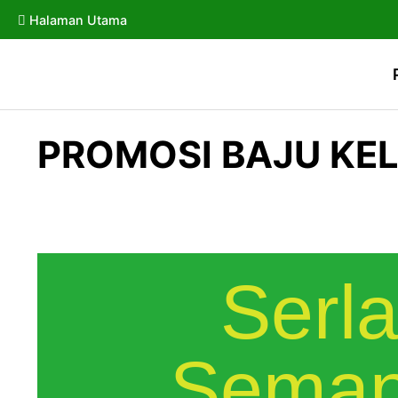
Halaman Utama
PROMOSI BAJU KE
Serla
Seman