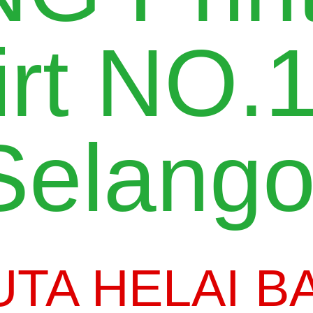
irt NO.1
Selango
JUTA HELAI B