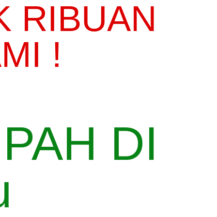
K RIBUAN
I !
PAH DI
u