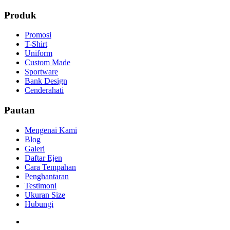
Produk
Promosi
T-Shirt
Uniform
Custom Made
Sportware
Bank Design
Cenderahati
Pautan
Mengenai Kami
Blog
Galeri
Daftar Ejen
Cara Tempahan
Penghantaran
Testimoni
Ukuran Size
Hubungi