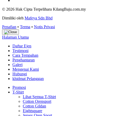
© 2026 Hak Cipta Terpelihara KilangBaju.com.my
Dimiliki oleh
Mafeya Sdn Bhd
Penafian
•
Terma
•
Notis Privasi
Halaman Utama
Daftar Ejen
Testimoni
Cara Tempahan
Penghantaran
Galeri
Mengenai Kami
Hubungi
khidmat Pelanggan
Promosi
T-Shirt
Lihat Semua T-Shirt
Cotton Orensport
Cotton Gildan
Eightsquare
Jersey Oren Sport