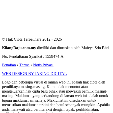
Users Yesterday : 411
This Month : 2785
This Year : 99499
Total Users : 300724
Views Today : 541
Total views : 687270
Who's Online : 5
© Hak Cipta Terpelihara 2012 - 2026
KilangBaju.com.my
dimiliki dan diuruskan oleh Mafeya Sdn Bhd
No. Pendaftaran Syarikat : 1559474-A
Penafian
•
Terma
•
Notis Privasi
WEB DESIGN BY JARING DIGITAL
Logo dan beberapa visual di laman web ini adalah hak cipta oleh
pemiliknya masing-masing. Kami tidak menuntut atau
mengeluarkan hak cipta bagi pihak atau mewakili pemilik masing-
masing. Maklumat yang terkandung di laman web ini adalah untuk
tujuan maklumat am sahaja. Maklumat ini disediakan untuk
memastikan maklumat terkini dan betul sebanyak mungkin. Apabila
anda melawati atau berinteraksi dengan tapak, perkhidmatan,