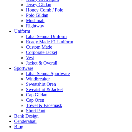
Jersey Gildan
Honey Comb / Polo
Polo Gildan
Muslimah
Rightway
Uniform
Lihat Semua Uniform
Ready Made F1 Uniform
Custom Made
Corporate Jacket
Vest
Jacket & Overall
Sportware
Lihat Semua Sportware
Windbreaker
Sweatshirt Oren
Sweatshirt & Jacket
Cap Gildan
Cap Oren
Towel & Facemask
Short Pant
Bank Design
Cenderahati
Blog