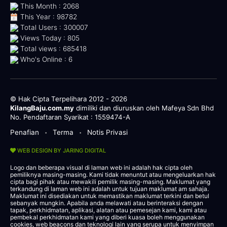
This Month : 2068
This Year : 98782
Total Users : 300007
Views Today : 805
Total views : 685418
Who's Online : 6
© Hak Cipta Terpelihara 2012 - 2026
KilangBaju.com.my
dimiliki dan diuruskan oleh Mafeya Sdn Bhd
No. Pendaftaran Syarikat : 1559474-A
Penafian
Terma
Notis Privasi
•
•
WEB DESIGN BY JARING DIGITAL
Logo dan beberapa visual di laman web ini adalah hak cipta oleh
pemiliknya masing-masing. Kami tidak menuntut atau mengeluarkan hak
cipta bagi pihak atau mewakili pemilik masing-masing. Maklumat yang
terkandung di laman web ini adalah untuk tujuan maklumat am sahaja.
Maklumat ini disediakan untuk memastikan maklumat terkini dan betul
sebanyak mungkin. Apabila anda melawati atau berinteraksi dengan
tapak, perkhidmatan, aplikasi, alatan atau pemesejan kami, kami atau
pembekal perkhidmatan kami yang diberi kuasa boleh menggunakan
cookies, web beacons dan teknologi lain yang serupa untuk menyimpan