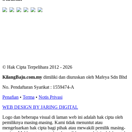
Users Today : 448
Users Yesterday : 498
This Month : 2097
This Year : 98811
Total Users : 300036
Views Today : 874
Total views : 685487
Who's Online : 2
© Hak Cipta Terpelihara 2012 - 2026
KilangBaju.com.my
dimiliki dan diuruskan oleh Mafeya Sdn Bhd
No. Pendaftaran Syarikat : 1559474-A
Penafian
•
Terma
•
Notis Privasi
WEB DESIGN BY JARING DIGITAL
Logo dan beberapa visual di laman web ini adalah hak cipta oleh
pemiliknya masing-masing. Kami tidak menuntut atau
mengeluarkan hak cipta bagi pihak atau mewakili pemilik masing-