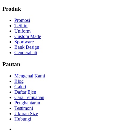
Produk
Promosi
T-Shirt
Uniform
Custom Made
Sportware
Bank Design
Cenderahati
Pautan
Mengenai Kami
Blog
Galeri
Daftar Ejen
Cara Tempahan
Penghantaran
Testimoni
Ukuran Size
Hubungi