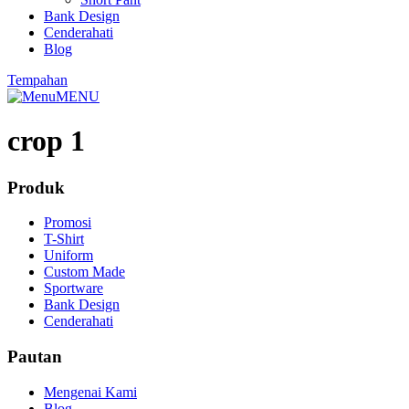
Bank Design
Cenderahati
Blog
Tempahan
MENU
crop 1
Produk
Promosi
T-Shirt
Uniform
Custom Made
Sportware
Bank Design
Cenderahati
Pautan
Mengenai Kami
Blog