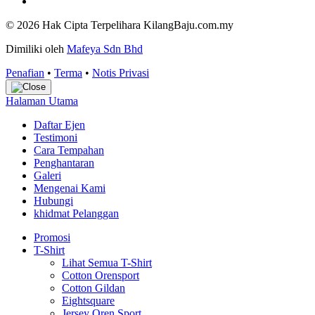
© 2026 Hak Cipta Terpelihara KilangBaju.com.my
Dimiliki oleh
Mafeya Sdn Bhd
Penafian
•
Terma
•
Notis Privasi
Halaman Utama
Daftar Ejen
Testimoni
Cara Tempahan
Penghantaran
Galeri
Mengenai Kami
Hubungi
khidmat Pelanggan
Promosi
T-Shirt
Lihat Semua T-Shirt
Cotton Orensport
Cotton Gildan
Eightsquare
Jersey Oren Sport