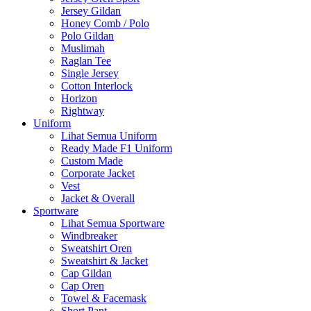
Jersey Gildan
Honey Comb / Polo
Polo Gildan
Muslimah
Raglan Tee
Single Jersey
Cotton Interlock
Horizon
Rightway
Uniform
Lihat Semua Uniform
Ready Made F1 Uniform
Custom Made
Corporate Jacket
Vest
Jacket & Overall
Sportware
Lihat Semua Sportware
Windbreaker
Sweatshirt Oren
Sweatshirt & Jacket
Cap Gildan
Cap Oren
Towel & Facemask
Short Pant