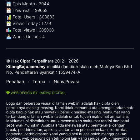
This Month : 2944
This Year : 99658
Total Users : 300883
Views Today : 1279
Total views : 688008
Who's Online : 4
© Hak Cipta Terpelihara 2012 - 2026
KilangBaju.com.my
dimiliki dan diuruskan oleh Mafeya Sdn Bhd
No. Pendaftaran Syarikat : 1559474-A
Penafian
Terma
Notis Privasi
•
•
WEB DESIGN BY JARING DIGITAL
Logo dan beberapa visual di laman web ini adalah hak cipta oleh
pemiliknya masing-masing. Kami tidak menuntut atau mengeluarkan hak
cipta bagi pihak atau mewakili pemilik masing-masing. Maklumat yang
terkandung di laman web ini adalah untuk tujuan maklumat am sahaja.
Maklumat ini disediakan untuk memastikan maklumat terkini dan betul
sebanyak mungkin. Apabila anda melawati atau berinteraksi dengan
tapak, perkhidmatan, aplikasi, alatan atau pemesejan kami, kami atau
pembekal perkhidmatan kami yang diberi kuasa boleh menggunakan
cookies, web beacons dan teknologi lain yang serupa untuk menyimpan