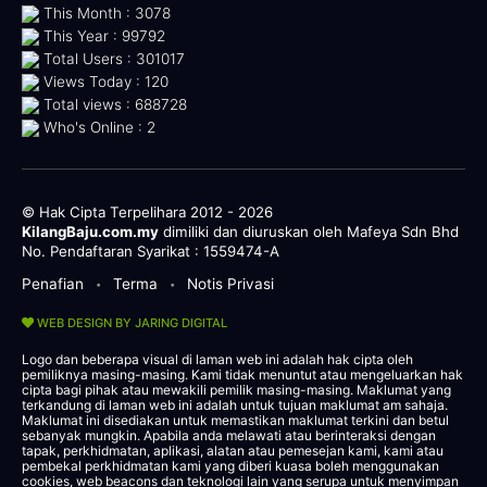
This Month : 3078
This Year : 99792
Total Users : 301017
Views Today : 120
Total views : 688728
Who's Online : 2
© Hak Cipta Terpelihara 2012 - 2026
KilangBaju.com.my
dimiliki dan diuruskan oleh Mafeya Sdn Bhd
No. Pendaftaran Syarikat : 1559474-A
Penafian
Terma
Notis Privasi
•
•
WEB DESIGN BY JARING DIGITAL
Logo dan beberapa visual di laman web ini adalah hak cipta oleh
pemiliknya masing-masing. Kami tidak menuntut atau mengeluarkan hak
cipta bagi pihak atau mewakili pemilik masing-masing. Maklumat yang
terkandung di laman web ini adalah untuk tujuan maklumat am sahaja.
Maklumat ini disediakan untuk memastikan maklumat terkini dan betul
sebanyak mungkin. Apabila anda melawati atau berinteraksi dengan
tapak, perkhidmatan, aplikasi, alatan atau pemesejan kami, kami atau
pembekal perkhidmatan kami yang diberi kuasa boleh menggunakan
cookies, web beacons dan teknologi lain yang serupa untuk menyimpan