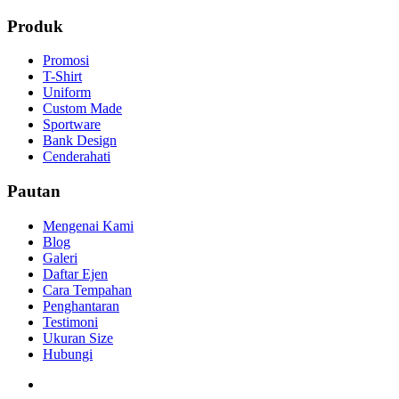
Produk
Promosi
T-Shirt
Uniform
Custom Made
Sportware
Bank Design
Cenderahati
Pautan
Mengenai Kami
Blog
Galeri
Daftar Ejen
Cara Tempahan
Penghantaran
Testimoni
Ukuran Size
Hubungi