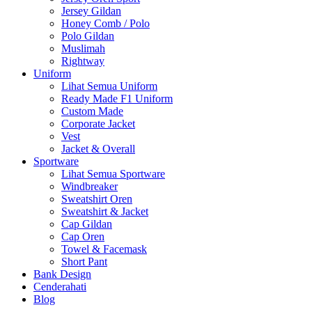
Jersey Gildan
Honey Comb / Polo
Polo Gildan
Muslimah
Rightway
Uniform
Lihat Semua Uniform
Ready Made F1 Uniform
Custom Made
Corporate Jacket
Vest
Jacket & Overall
Sportware
Lihat Semua Sportware
Windbreaker
Sweatshirt Oren
Sweatshirt & Jacket
Cap Gildan
Cap Oren
Towel & Facemask
Short Pant
Bank Design
Cenderahati
Blog