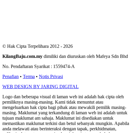
Users Yesterday : 424
This Month : 3093
This Year : 99807
Total Users : 301032
Views Today : 141
Total views : 688749
Who's Online : 2
© Hak Cipta Terpelihara 2012 - 2026
KilangBaju.com.my
dimiliki dan diuruskan oleh Mafeya Sdn Bhd
No. Pendaftaran Syarikat : 1559474-A
Penafian
•
Terma
•
Notis Privasi
WEB DESIGN BY JARING DIGITAL
Logo dan beberapa visual di laman web ini adalah hak cipta oleh
pemiliknya masing-masing. Kami tidak menuntut atau
mengeluarkan hak cipta bagi pihak atau mewakili pemilik masing-
masing. Maklumat yang terkandung di laman web ini adalah untuk
tujuan maklumat am sahaja. Maklumat ini disediakan untuk
memastikan maklumat terkini dan betul sebanyak mungkin. Apabila
anda melawati atau berinteraksi dengan tapak, perkhidmatan,