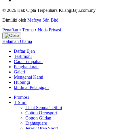
© 2026 Hak Cipta Terpelihara KilangBaju.com.my
Dimiliki oleh
Mafeya Sdn Bhd
Penafian
•
Terma
•
Notis Privasi
Halaman Utama
Daftar Ejen
Testimoni
Cara Tempahan
Penghantaran
Galeri
Mengenai Kami
Hubungi
khidmat Pelanggan
Promosi
T-Shirt
Lihat Semua T-Shirt
Cotton Orensport
Cotton Gildan
Eightsquare
Jersey Oren Sport