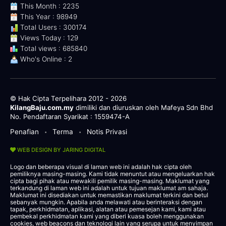
This Month : 2235
This Year : 98949
Total Users : 300174
Views Today : 129
Total views : 685840
Who's Online : 2
© Hak Cipta Terpelihara 2012 - 2026
KilangBaju.com.my
dimiliki dan diuruskan oleh Mafeya Sdn Bhd
No. Pendaftaran Syarikat : 1559474-A
Penafian
Terma
Notis Privasi
•
•
WEB DESIGN BY JARING DIGITAL
Logo dan beberapa visual di laman web ini adalah hak cipta oleh
pemiliknya masing-masing. Kami tidak menuntut atau mengeluarkan hak
cipta bagi pihak atau mewakili pemilik masing-masing. Maklumat yang
terkandung di laman web ini adalah untuk tujuan maklumat am sahaja.
Maklumat ini disediakan untuk memastikan maklumat terkini dan betul
sebanyak mungkin. Apabila anda melawati atau berinteraksi dengan
tapak, perkhidmatan, aplikasi, alatan atau pemesejan kami, kami atau
pembekal perkhidmatan kami yang diberi kuasa boleh menggunakan
cookies, web beacons dan teknologi lain yang serupa untuk menyimpan