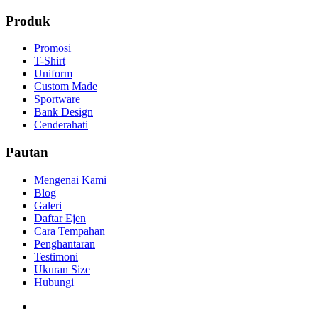
Produk
Promosi
T-Shirt
Uniform
Custom Made
Sportware
Bank Design
Cenderahati
Pautan
Mengenai Kami
Blog
Galeri
Daftar Ejen
Cara Tempahan
Penghantaran
Testimoni
Ukuran Size
Hubungi