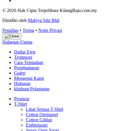
© 2026 Hak Cipta Terpelihara KilangBaju.com.my
Dimiliki oleh
Mafeya Sdn Bhd
Penafian
•
Terma
•
Notis Privasi
Halaman Utama
Daftar Ejen
Testimoni
Cara Tempahan
Penghantaran
Galeri
Mengenai Kami
Hubungi
khidmat Pelanggan
Promosi
T-Shirt
Lihat Semua T-Shirt
Cotton Orensport
Cotton Gildan
Eightsquare
Jersey Oren Sport