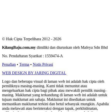
Users Yesterday : 424
This Month : 3302
This Year : 100016
Total Users : 301241
Views Today : 567
Total views : 689175
Who's Online : 3
© Hak Cipta Terpelihara 2012 - 2026
KilangBaju.com.my
dimiliki dan diuruskan oleh Mafeya Sdn Bhd
No. Pendaftaran Syarikat : 1559474-A
Penafian
•
Terma
•
Notis Privasi
WEB DESIGN BY JARING DIGITAL
Logo dan beberapa visual di laman web ini adalah hak cipta oleh
pemiliknya masing-masing. Kami tidak menuntut atau
mengeluarkan hak cipta bagi pihak atau mewakili pemilik masing-
masing. Maklumat yang terkandung di laman web ini adalah untuk
tujuan maklumat am sahaja. Maklumat ini disediakan untuk
memastikan maklumat terkini dan betul sebanyak mungkin. Apabila
anda melawati atau berinteraksi dengan tapak, perkhidmatan,