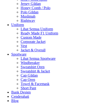
Jersey Gildan
Honey Comb / Polo
Polo Gildan
Muslimah
Rightway
Uniform
Lihat Semua Uniform
Ready Made F1 Uniform
Custom Made
Corporate Jacket
Vest
Jacket & Overall
Sportware
Lihat Semua Sportware
Windbreaker
Sweatshirt Oren
Sweatshirt & Jacket
Cap Gildan
Cap Oren
Towel & Facemask
Short Pant
Bank Design
Cenderahati
Blog