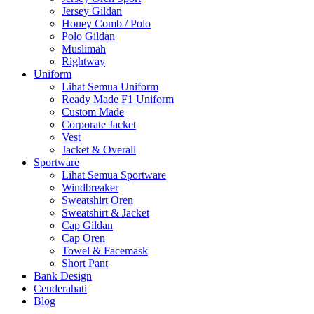
Jersey Gildan
Honey Comb / Polo
Polo Gildan
Muslimah
Rightway
Uniform
Lihat Semua Uniform
Ready Made F1 Uniform
Custom Made
Corporate Jacket
Vest
Jacket & Overall
Sportware
Lihat Semua Sportware
Windbreaker
Sweatshirt Oren
Sweatshirt & Jacket
Cap Gildan
Cap Oren
Towel & Facemask
Short Pant
Bank Design
Cenderahati
Blog