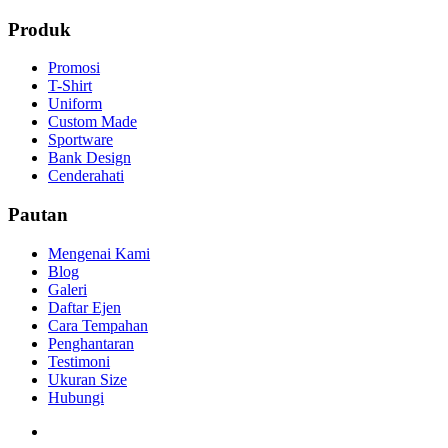
Produk
Promosi
T-Shirt
Uniform
Custom Made
Sportware
Bank Design
Cenderahati
Pautan
Mengenai Kami
Blog
Galeri
Daftar Ejen
Cara Tempahan
Penghantaran
Testimoni
Ukuran Size
Hubungi