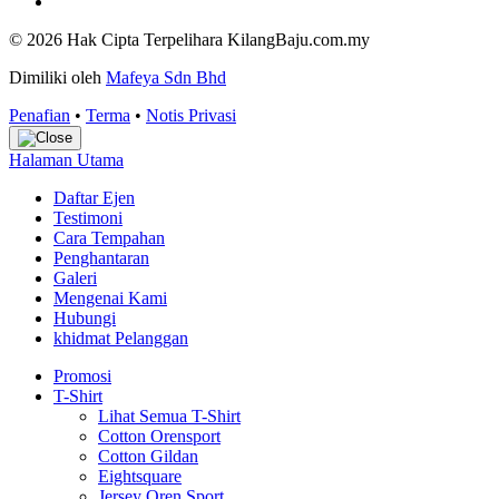
© 2026 Hak Cipta Terpelihara KilangBaju.com.my
Dimiliki oleh
Mafeya Sdn Bhd
Penafian
•
Terma
•
Notis Privasi
Halaman Utama
Daftar Ejen
Testimoni
Cara Tempahan
Penghantaran
Galeri
Mengenai Kami
Hubungi
khidmat Pelanggan
Promosi
T-Shirt
Lihat Semua T-Shirt
Cotton Orensport
Cotton Gildan
Eightsquare
Jersey Oren Sport