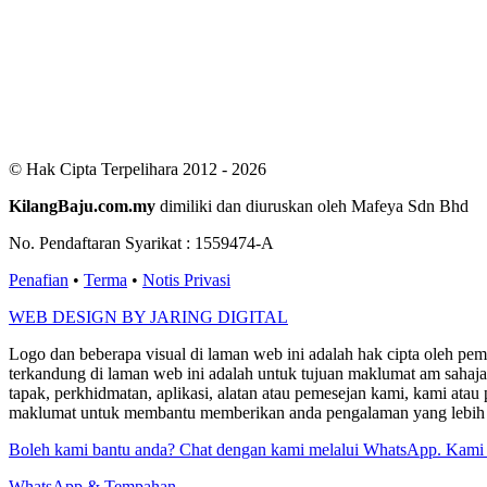
Users Yesterday : 411
This Month : 2894
This Year : 99608
Total Users : 300833
Views Today : 871
Total views : 687600
Who's Online : 2
© Hak Cipta Terpelihara 2012 - 2026
KilangBaju.com.my
dimiliki dan diuruskan oleh Mafeya Sdn Bhd
No. Pendaftaran Syarikat : 1559474-A
Penafian
•
Terma
•
Notis Privasi
WEB DESIGN BY JARING DIGITAL
Logo dan beberapa visual di laman web ini adalah hak cipta oleh pe
terkandung di laman web ini adalah untuk tujuan maklumat am sahaja
tapak, perkhidmatan, aplikasi, alatan atau pemesejan kami, kami a
maklumat untuk membantu memberikan anda pengalaman yang lebih bai
Boleh kami bantu anda? Chat dengan kami melalui WhatsApp. Kami
WhatsApp & Tempahan