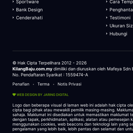
Sportware
Cara Tem
Bank Design
Penghanta
Cenderahati
Testimoni
Ukuran Si
Hubungi
© Hak Cipta Terpelihara 2012 - 2026
KilangBaju.com.my
dimiliki dan diuruskan oleh Mafeya Sdn
No. Pendaftaran Syarikat : 1559474-A
Penafian
Terma
Notis Privasi
•
•
WEB DESIGN BY JARING DIGITAL
Logo dan beberapa visual di laman web ini adalah hak cipta o
cipta bagi pihak atau mewakili pemilik masing-masing. Maklum
sahaja. Maklumat ini disediakan untuk memastikan maklumat te
dengan tapak, perkhidmatan, aplikasi, alatan atau pemesejan 
menggunakan cookies, web beacons dan teknologi lain yang
pengalaman yang lebih baik, lebih pantas dan selamat dan untu