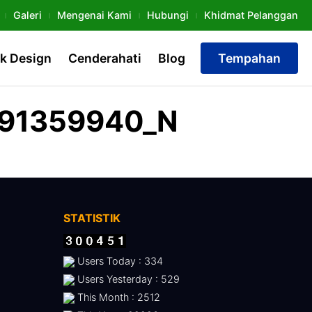
Galeri
Mengenai Kami
Hubungi
Khidmat Pelanggan
k Design
Cenderahati
Blog
Tempahan
591359940_N
STATISTIK
Users Today : 334
Users Yesterday : 529
This Month : 2512