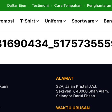
Daftar Ejen
Testimoni
Cara Tempahan
Penghantaran
romosi
T-Shirt
Uniform
Sportware
Ban
31690434_51757355
ALAMAT
Kami
32A, Jalan Kristal J7/J,
Seksyen 7, 40000 Shah Alam,
Selangor Darul Ehsan.
n
WAKTU URUSAN