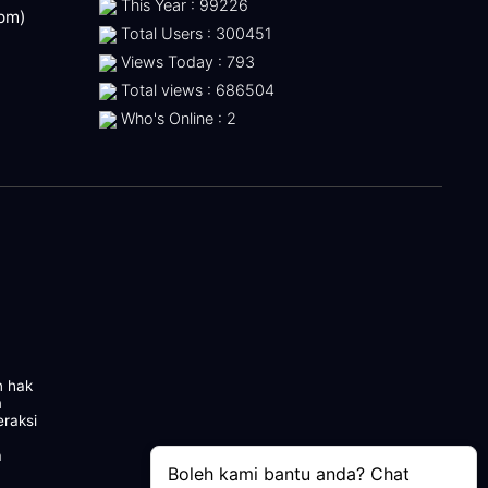
This Year : 99226
 pm)
Total Users : 300451
Views Today : 793
Total views : 686504
Who's Online : 2
n hak
m
eraksi
a
Boleh kami bantu anda? Chat