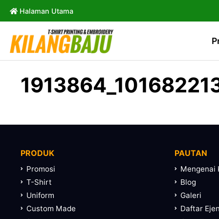
Halaman Utama
P
1913864_10168221
PRODUK
PAUTAN
Promosi
Mengenai 
T-Shirt
Blog
Uniform
Galeri
Custom Made
Daftar Eje