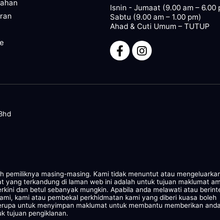
pahan
Isnin - Jumaat (9.00 am – 6.00
ran
Sabtu (9.00 am – 1.00 pm)
Ahad & Cuti Umum – TUTUP
ze
 Bhd
leh pemiliknya masing-masing. Kami tidak menuntut atau mengeluarka
at yang terkandung di laman web ini adalah untuk tujuan maklumat a
rkini dan betul sebanyak mungkin. Apabila anda melawati atau berint
kami, kami atau pembekal perkhidmatan kami yang diberi kuasa boleh
 serupa untuk menyimpan maklumat untuk membantu memberikan and
k tujuan pengiklanan.