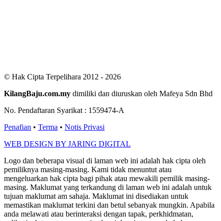
Users Yesterday : 411
This Month : 2843
This Year : 99557
Total Users : 300782
Views Today : 707
Total views : 687436
Who's Online : 4
© Hak Cipta Terpelihara 2012 - 2026
KilangBaju.com.my
dimiliki dan diuruskan oleh Mafeya Sdn Bhd
No. Pendaftaran Syarikat : 1559474-A
Penafian
•
Terma
•
Notis Privasi
WEB DESIGN BY JARING DIGITAL
Logo dan beberapa visual di laman web ini adalah hak cipta oleh
pemiliknya masing-masing. Kami tidak menuntut atau
mengeluarkan hak cipta bagi pihak atau mewakili pemilik masing-
masing. Maklumat yang terkandung di laman web ini adalah untuk
tujuan maklumat am sahaja. Maklumat ini disediakan untuk
memastikan maklumat terkini dan betul sebanyak mungkin. Apabila
anda melawati atau berinteraksi dengan tapak, perkhidmatan,