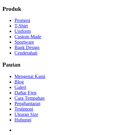
Produk
Promosi
T-Shirt
Uniform
Custom Made
Sportware
Bank Design
Cenderahati
Pautan
Mengenai Kami
Blog
Galeri
Daftar Ejen
Cara Tempahan
Penghantaran
Testimoni
Ukuran Size
Hubungi