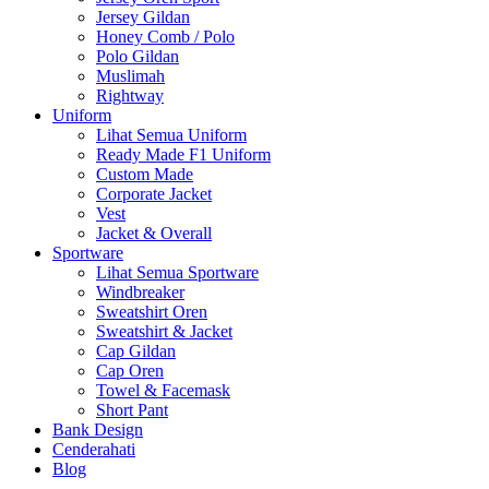
Jersey Gildan
Honey Comb / Polo
Polo Gildan
Muslimah
Rightway
Uniform
Lihat Semua Uniform
Ready Made F1 Uniform
Custom Made
Corporate Jacket
Vest
Jacket & Overall
Sportware
Lihat Semua Sportware
Windbreaker
Sweatshirt Oren
Sweatshirt & Jacket
Cap Gildan
Cap Oren
Towel & Facemask
Short Pant
Bank Design
Cenderahati
Blog