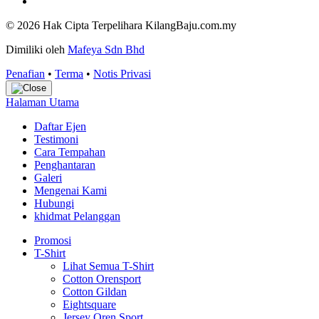
© 2026 Hak Cipta Terpelihara KilangBaju.com.my
Dimiliki oleh
Mafeya Sdn Bhd
Penafian
•
Terma
•
Notis Privasi
Halaman Utama
Daftar Ejen
Testimoni
Cara Tempahan
Penghantaran
Galeri
Mengenai Kami
Hubungi
khidmat Pelanggan
Promosi
T-Shirt
Lihat Semua T-Shirt
Cotton Orensport
Cotton Gildan
Eightsquare
Jersey Oren Sport