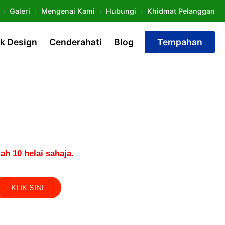
Galeri
Mengenai Kami
Hubungi
Khidmat Pelanggan
k Design
Cenderahati
Blog
Tempahan
h 10 helai sahaja
.
KLIK SINI