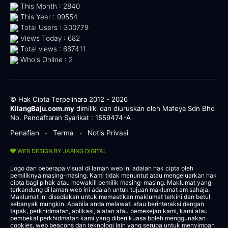
This Month : 2840
This Year : 99554
Total Users : 300779
Views Today : 682
Total views : 687411
Who's Online : 2
© Hak Cipta Terpelihara 2012 - 2026
KilangBaju.com.my
dimiliki dan diuruskan oleh Mafeya Sdn Bhd
No. Pendaftaran Syarikat : 1559474-A
Penafian
Terma
Notis Privasi
•
•
WEB DESIGN BY JARING DIGITAL
Logo dan beberapa visual di laman web ini adalah hak cipta oleh
pemiliknya masing-masing. Kami tidak menuntut atau mengeluarkan hak
cipta bagi pihak atau mewakili pemilik masing-masing. Maklumat yang
terkandung di laman web ini adalah untuk tujuan maklumat am sahaja.
Maklumat ini disediakan untuk memastikan maklumat terkini dan betul
sebanyak mungkin. Apabila anda melawati atau berinteraksi dengan
tapak, perkhidmatan, aplikasi, alatan atau pemesejan kami, kami atau
pembekal perkhidmatan kami yang diberi kuasa boleh menggunakan
cookies, web beacons dan teknologi lain yang serupa untuk menyimpan