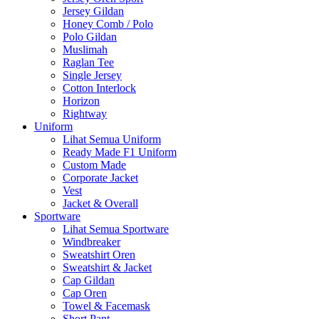
Jersey Gildan
Honey Comb / Polo
Polo Gildan
Muslimah
Raglan Tee
Single Jersey
Cotton Interlock
Horizon
Rightway
Uniform
Lihat Semua Uniform
Ready Made F1 Uniform
Custom Made
Corporate Jacket
Vest
Jacket & Overall
Sportware
Lihat Semua Sportware
Windbreaker
Sweatshirt Oren
Sweatshirt & Jacket
Cap Gildan
Cap Oren
Towel & Facemask
Short Pant