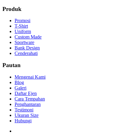
Produk
Promosi
T-Shirt
Uniform
Custom Made
Sportware
Bank Design
Cenderahati
Pautan
Mengenai Kami
Blog
Galeri
Daftar Ejen
Cara Tempahan
Penghantaran
Testimoni
Ukuran Size
Hubungi