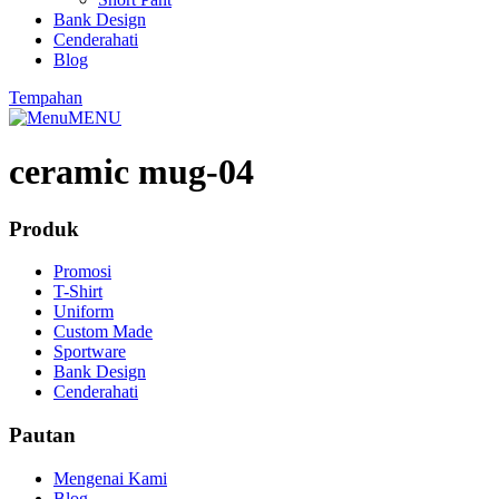
Bank Design
Cenderahati
Blog
Tempahan
MENU
ceramic mug-04
Produk
Promosi
T-Shirt
Uniform
Custom Made
Sportware
Bank Design
Cenderahati
Pautan
Mengenai Kami
Blog