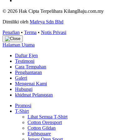
© 2026 Hak Cipta Terpelihara KilangBaju.com.my
Dimiliki oleh
Mafeya Sdn Bhd
Penafian
•
Terma
•
Notis Privasi
Halaman Utama
Daftar Ejen
Testimoni
Cara Tempahan
Penghantaran
Galeri
Mengenai Kami
Hubungi
khidmat Pelanggan
Promosi
T-Shirt
Lihat Semua T-Shirt
Cotton Orensport
Cotton Gildan
Eightsquare
Jersey Oren Sport