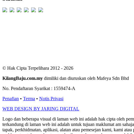
Users Today : 352
Users Yesterday : 529
This Month : 2530
This Year : 99244
Total Users : 300469
Views Today : 833
Total views : 686544
Who's Online : 5
© Hak Cipta Terpelihara 2012 - 2026
KilangBaju.com.my
dimiliki dan diuruskan oleh Mafeya Sdn Bhd
No. Pendaftaran Syarikat : 1559474-A
Penafian
•
Terma
•
Notis Privasi
WEB DESIGN BY JARING DIGITAL
Logo dan beberapa visual di laman web ini adalah hak cipta oleh pe
terkandung di laman web ini adalah untuk tujuan maklumat am sahaja
tapak, perkhidmatan, aplikasi, alatan atau pemesejan kami, kami a