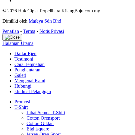
© 2026 Hak Cipta Terpelihara KilangBaju.com.my
Dimiliki oleh
Mafeya Sdn Bhd
Penafian
•
Terma
•
Notis Privasi
Halaman Utama
Daftar Ejen
Testimoni
Cara Tempahan
Penghantaran
Galeri
Mengenai Kami
Hubungi
khidmat Pelanggan
Promosi
T-Shirt
Lihat Semua T-Shirt
Cotton Orensport
Cotton Gildan
Eightsquare
Jersey Oren Sport