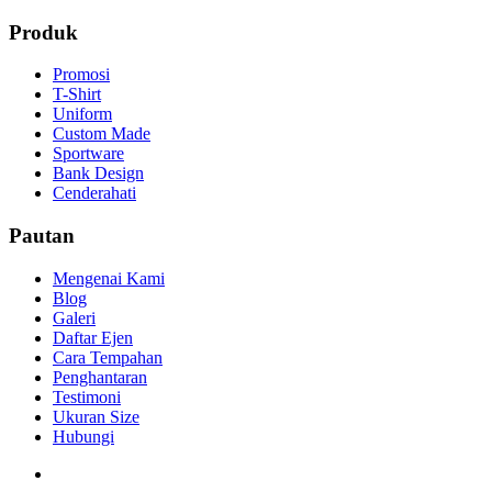
Produk
Promosi
T-Shirt
Uniform
Custom Made
Sportware
Bank Design
Cenderahati
Pautan
Mengenai Kami
Blog
Galeri
Daftar Ejen
Cara Tempahan
Penghantaran
Testimoni
Ukuran Size
Hubungi