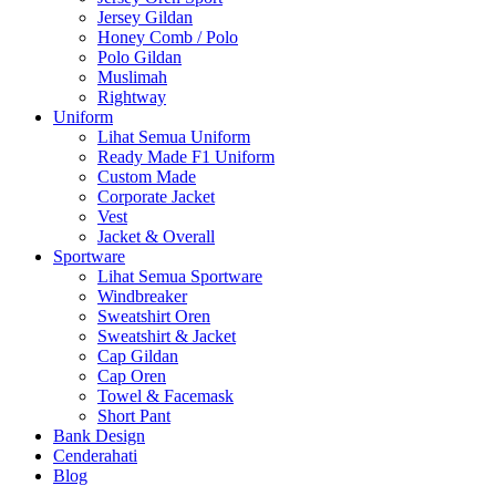
Jersey Gildan
Honey Comb / Polo
Polo Gildan
Muslimah
Rightway
Uniform
Lihat Semua Uniform
Ready Made F1 Uniform
Custom Made
Corporate Jacket
Vest
Jacket & Overall
Sportware
Lihat Semua Sportware
Windbreaker
Sweatshirt Oren
Sweatshirt & Jacket
Cap Gildan
Cap Oren
Towel & Facemask
Short Pant
Bank Design
Cenderahati
Blog