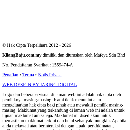
Users Yesterday : 411
This Month : 2883
This Year : 99597
Total Users : 300822
Views Today : 845
Total views : 687574
Who's Online : 4
© Hak Cipta Terpelihara 2012 - 2026
KilangBaju.com.my
dimiliki dan diuruskan oleh Mafeya Sdn Bhd
No. Pendaftaran Syarikat : 1559474-A
Penafian
•
Terma
•
Notis Privasi
WEB DESIGN BY JARING DIGITAL
Logo dan beberapa visual di laman web ini adalah hak cipta oleh
pemiliknya masing-masing. Kami tidak menuntut atau
mengeluarkan hak cipta bagi pihak atau mewakili pemilik masing-
masing. Maklumat yang terkandung di laman web ini adalah untuk
tujuan maklumat am sahaja. Maklumat ini disediakan untuk
memastikan maklumat terkini dan betul sebanyak mungkin. Apabila
anda melawati atau berinteraksi dengan tapak, perkhidmatan,