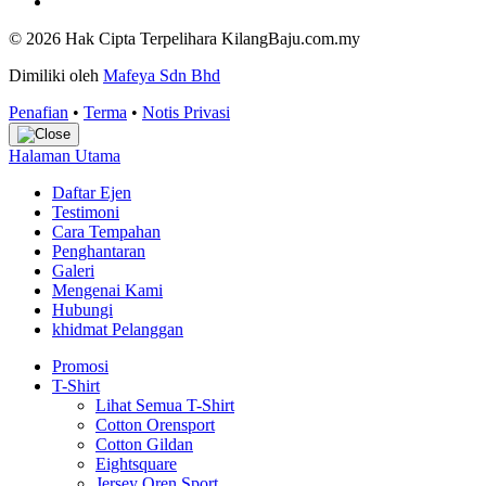
© 2026 Hak Cipta Terpelihara KilangBaju.com.my
Dimiliki oleh
Mafeya Sdn Bhd
Penafian
•
Terma
•
Notis Privasi
Halaman Utama
Daftar Ejen
Testimoni
Cara Tempahan
Penghantaran
Galeri
Mengenai Kami
Hubungi
khidmat Pelanggan
Promosi
T-Shirt
Lihat Semua T-Shirt
Cotton Orensport
Cotton Gildan
Eightsquare
Jersey Oren Sport