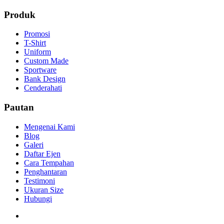
Produk
Promosi
T-Shirt
Uniform
Custom Made
Sportware
Bank Design
Cenderahati
Pautan
Mengenai Kami
Blog
Galeri
Daftar Ejen
Cara Tempahan
Penghantaran
Testimoni
Ukuran Size
Hubungi