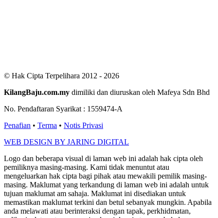
Users Yesterday : 411
This Month : 2966
This Year : 99680
Total Users : 300905
Views Today : 1628
Total views : 688357
Who's Online : 3
© Hak Cipta Terpelihara 2012 - 2026
KilangBaju.com.my
dimiliki dan diuruskan oleh Mafeya Sdn Bhd
No. Pendaftaran Syarikat : 1559474-A
Penafian
•
Terma
•
Notis Privasi
WEB DESIGN BY JARING DIGITAL
Logo dan beberapa visual di laman web ini adalah hak cipta oleh
pemiliknya masing-masing. Kami tidak menuntut atau
mengeluarkan hak cipta bagi pihak atau mewakili pemilik masing-
masing. Maklumat yang terkandung di laman web ini adalah untuk
tujuan maklumat am sahaja. Maklumat ini disediakan untuk
memastikan maklumat terkini dan betul sebanyak mungkin. Apabila
anda melawati atau berinteraksi dengan tapak, perkhidmatan,