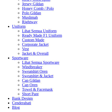
Jersey Gildan
Honey Comb / Polo
Polo Gildan
Muslimah
Rightway
Uniform
Lihat Semua Uniform
Ready Made F1 Uniform
Custom Made
Corporate Jacket
Vest
Jacket & Overall
Sportware
Lihat Semua Sportware
Windbreaker
Sweatshirt Oren
Sweatshirt & Jacket
Cap Gildan
Cap Oren
Towel & Facemask
Short Pant
Bank Design
Cenderahati
Blog