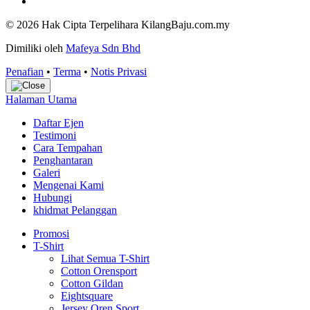
© 2026 Hak Cipta Terpelihara KilangBaju.com.my
Dimiliki oleh
Mafeya Sdn Bhd
Penafian
•
Terma
•
Notis Privasi
Halaman Utama
Daftar Ejen
Testimoni
Cara Tempahan
Penghantaran
Galeri
Mengenai Kami
Hubungi
khidmat Pelanggan
Promosi
T-Shirt
Lihat Semua T-Shirt
Cotton Orensport
Cotton Gildan
Eightsquare
Jersey Oren Sport