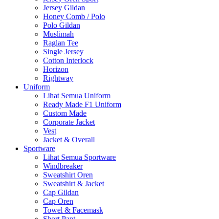
Jersey Gildan
Honey Comb / Polo
Polo Gildan
Muslimah
Raglan Tee
Single Jersey
Cotton Interlock
Horizon
Rightway
Uniform
Lihat Semua Uniform
Ready Made F1 Uniform
Custom Made
Corporate Jacket
Vest
Jacket & Overall
Sportware
Lihat Semua Sportware
Windbreaker
Sweatshirt Oren
Sweatshirt & Jacket
Cap Gildan
Cap Oren
Towel & Facemask
Short Pant