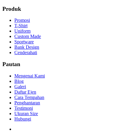
Produk
Promosi
T-Shirt
Uniform
Custom Made
Sportware
Bank Design
Cenderahati
Pautan
Mengenai Kami
Blog
Galeri
Daftar Ejen
Cara Tempahan
Penghantaran
Testimoni
Ukuran Size
Hubungi