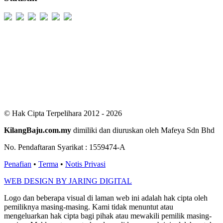
Users Today : 372
Users Yesterday : 529
This Month : 2550
This Year : 99264
Total Users : 300489
Views Today : 908
Total views : 686619
Who's Online : 4
© Hak Cipta Terpelihara 2012 - 2026
KilangBaju.com.my
dimiliki dan diuruskan oleh Mafeya Sdn Bhd
No. Pendaftaran Syarikat : 1559474-A
Penafian
•
Terma
•
Notis Privasi
WEB DESIGN BY JARING DIGITAL
Logo dan beberapa visual di laman web ini adalah hak cipta oleh
pemiliknya masing-masing. Kami tidak menuntut atau
mengeluarkan hak cipta bagi pihak atau mewakili pemilik masing-