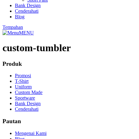
Bank Design
Cenderahati
Blog
Tempahan
MENU
custom-tumbler
Produk
Promosi
T-Shirt
Uniform
Custom Made
Sportware
Bank Design
Cenderahati
Pautan
Mengenai Kami
Blog