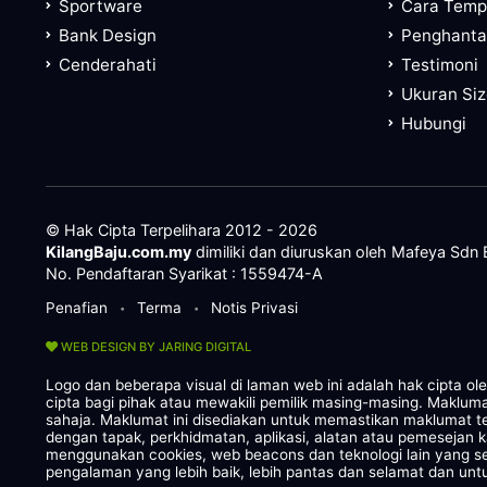
Sportware
Cara Tem
Bank Design
Penghanta
Cenderahati
Testimoni
Ukuran Si
Hubungi
© Hak Cipta Terpelihara 2012 - 2026
KilangBaju.com.my
dimiliki dan diuruskan oleh Mafeya Sdn
No. Pendaftaran Syarikat : 1559474-A
Penafian
Terma
Notis Privasi
•
•
WEB DESIGN BY JARING DIGITAL
Logo dan beberapa visual di laman web ini adalah hak cipta o
cipta bagi pihak atau mewakili pemilik masing-masing. Maklum
sahaja. Maklumat ini disediakan untuk memastikan maklumat te
dengan tapak, perkhidmatan, aplikasi, alatan atau pemesejan 
menggunakan cookies, web beacons dan teknologi lain yang
pengalaman yang lebih baik, lebih pantas dan selamat dan untu