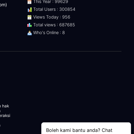
This Year : 99629
 pm)
Total Users : 300854
Views Today : 956
Total views : 687685
Who's Online : 8
n hak
m
eraksi
a
Boleh kami bantu anda? Chat