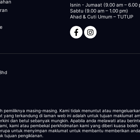
pahan
Isnin - Jumaat (9.00 am – 6.00
ran
Sabtu (9.00 am – 1.00 pm)
Ahad & Cuti Umum – TUTUP
ze
 Bhd
leh pemiliknya masing-masing. Kami tidak menuntut atau mengeluarka
at yang terkandung di laman web ini adalah untuk tujuan maklumat a
rkini dan betul sebanyak mungkin. Apabila anda melawati atau berint
kami, kami atau pembekal perkhidmatan kami yang diberi kuasa boleh
 serupa untuk menyimpan maklumat untuk membantu memberikan and
k tujuan pengiklanan.