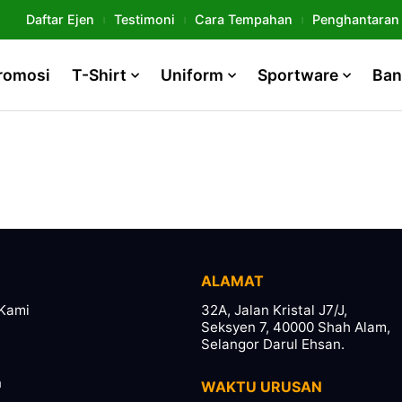
Daftar Ejen
Testimoni
Cara Tempahan
Penghantaran
romosi
T-Shirt
Uniform
Sportware
Ban
ALAMAT
Kami
32A, Jalan Kristal J7/J,
Seksyen 7, 40000 Shah Alam,
Selangor Darul Ehsan.
n
WAKTU URUSAN