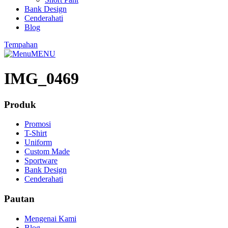
Bank Design
Cenderahati
Blog
Tempahan
MENU
IMG_0469
Produk
Promosi
T-Shirt
Uniform
Custom Made
Sportware
Bank Design
Cenderahati
Pautan
Mengenai Kami
Blog