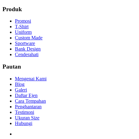
Produk
Promosi
T-Shirt
Uniform
Custom Made
Sportware
Bank Design
Cenderahati
Pautan
Mengenai Kami
Blog
Galeri
Daftar Ejen
Cara Tempahan
Penghantaran
Testimoni
Ukuran Size
Hubungi