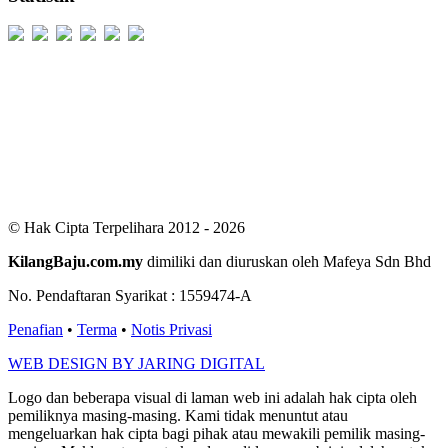
Users Today : 479
Users Yesterday : 498
This Month : 2128
This Year : 98842
Total Users : 300067
Views Today : 944
Total views : 685557
Who's Online : 3
© Hak Cipta Terpelihara 2012 - 2026
KilangBaju.com.my
dimiliki dan diuruskan oleh Mafeya Sdn Bhd
No. Pendaftaran Syarikat : 1559474-A
Penafian
•
Terma
•
Notis Privasi
WEB DESIGN BY JARING DIGITAL
Logo dan beberapa visual di laman web ini adalah hak cipta oleh
pemiliknya masing-masing. Kami tidak menuntut atau
mengeluarkan hak cipta bagi pihak atau mewakili pemilik masing-