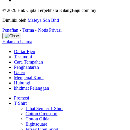
© 2026 Hak Cipta Terpelihara KilangBaju.com.my
Dimiliki oleh
Mafeya Sdn Bhd
Penafian
•
Terma
•
Notis Privasi
Halaman Utama
Daftar Ejen
Testimoni
Cara Tempahan
Penghantaran
Galeri
Mengenai Kami
Hubungi
khidmat Pelanggan
Promosi
T-Shirt
Lihat Semua T-Shirt
Cotton Orensport
Cotton Gildan
Eightsquare
Jersey Oren Sport