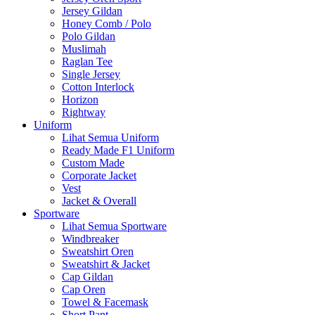
Jersey Gildan
Honey Comb / Polo
Polo Gildan
Muslimah
Raglan Tee
Single Jersey
Cotton Interlock
Horizon
Rightway
Uniform
Lihat Semua Uniform
Ready Made F1 Uniform
Custom Made
Corporate Jacket
Vest
Jacket & Overall
Sportware
Lihat Semua Sportware
Windbreaker
Sweatshirt Oren
Sweatshirt & Jacket
Cap Gildan
Cap Oren
Towel & Facemask
Short Pant