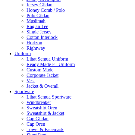
Jersey Gildan
Honey Comb / Polo
Polo Gildan
Muslimah
Raglan Tee
Single Jersey
Cotton Interlock
Horizon
Rightway
Uniform
Lihat Semua Uniform
Ready Made F1 Uniform
Custom Made
Corporate Jacket
Vest
Jacket & Overall
Sportware
Lihat Semua Sportware
Windbreaker
Sweatshirt Oren
Sweatshirt & Jacket
Cap Gildan
Cap Oren
Towel & Facemask
Short Pant