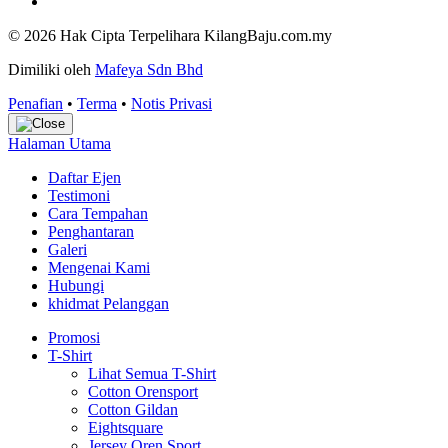
© 2026 Hak Cipta Terpelihara KilangBaju.com.my
Dimiliki oleh
Mafeya Sdn Bhd
Penafian
•
Terma
•
Notis Privasi
Halaman Utama
Daftar Ejen
Testimoni
Cara Tempahan
Penghantaran
Galeri
Mengenai Kami
Hubungi
khidmat Pelanggan
Promosi
T-Shirt
Lihat Semua T-Shirt
Cotton Orensport
Cotton Gildan
Eightsquare
Jersey Oren Sport