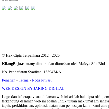
Users Today : 146
Users Yesterday : 529
This Month : 2324
This Year : 99038
Total Users : 300263
Views Today : 335
Total views : 686046
Who's Online : 3
© Hak Cipta Terpelihara 2012 - 2026
KilangBaju.com.my
dimiliki dan diuruskan oleh Mafeya Sdn Bhd
No. Pendaftaran Syarikat : 1559474-A
Penafian
•
Terma
•
Notis Privasi
WEB DESIGN BY JARING DIGITAL
Logo dan beberapa visual di laman web ini adalah hak cipta oleh pe
terkandung di laman web ini adalah untuk tujuan maklumat am sahaja
tapak, perkhidmatan, aplikasi, alatan atau pemesejan kami, kami a