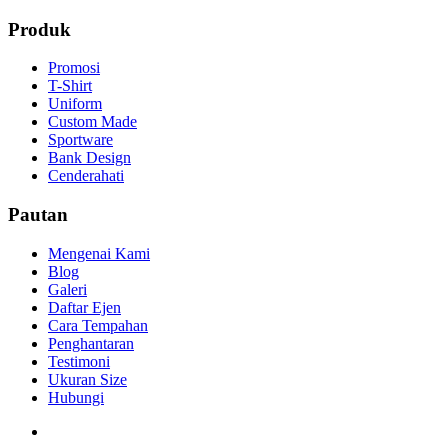
Produk
Promosi
T-Shirt
Uniform
Custom Made
Sportware
Bank Design
Cenderahati
Pautan
Mengenai Kami
Blog
Galeri
Daftar Ejen
Cara Tempahan
Penghantaran
Testimoni
Ukuran Size
Hubungi