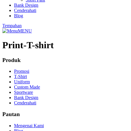
Bank Design
Cenderahati
Blog
Tempahan
MENU
Print-T-shirt
Produk
Promosi
T-Shirt
Uniform
Custom Made
Sportware
Bank Design
Cenderahati
Pautan
Mengenai Kami
Blog