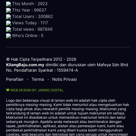
This Month : 2923
This Year : 99637
Total Users : 300862
Views Today : 1117
Total views : 687846
Who's Online : 5
© Hak Cipta Terpelihara 2012 - 2026
KilangBaju.com.my
dimiliki dan diuruskan oleh Mafeya Sdn Bhd
No. Pendaftaran Syarikat : 1559474-A
Penafian
Terma
Notis Privasi
•
•
WEB DESIGN BY JARING DIGITAL
Logo dan beberapa visual di laman web ini adalah hak cipta oleh
pemiliknya masing-masing. Kami tidak menuntut atau mengeluarkan hak
cipta bagi pihak atau mewakili pemilik masing-masing. Maklumat yang
terkandung di laman web ini adalah untuk tujuan maklumat am sahaja.
Maklumat ini disediakan untuk memastikan maklumat terkini dan betul
sebanyak mungkin. Apabila anda melawati atau berinteraksi dengan
tapak, perkhidmatan, aplikasi, alatan atau pemesejan kami, kami atau
pembekal perkhidmatan kami yang diberi kuasa boleh menggunakan
cookies, web beacons dan teknologi lain yang serupa untuk menyimpan