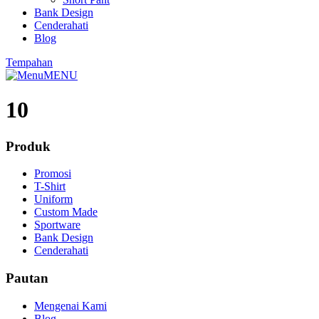
Bank Design
Cenderahati
Blog
Tempahan
MENU
10
Produk
Promosi
T-Shirt
Uniform
Custom Made
Sportware
Bank Design
Cenderahati
Pautan
Mengenai Kami
Blog