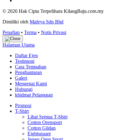
© 2026 Hak Cipta Terpelihara KilangBaju.com.my
Dimiliki oleh
Mafeya Sdn Bhd
Penafian
•
Terma
•
Notis Privasi
Halaman Utama
Daftar Ejen
Testimoni
Cara Tempahan
Penghantaran
Galeri
Mengenai Kami
Hubungi
khidmat Pelanggan
Promosi
T-Shirt
Lihat Semua T-Shirt
Cotton Orensport
Cotton Gildan
Eightsquare
Jersey Oren Sport