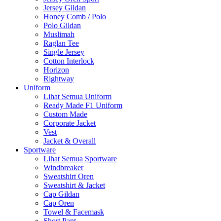
Jersey Gildan
Honey Comb / Polo
Polo Gildan
Muslimah
Raglan Tee
Single Jersey
Cotton Interlock
Horizon
Rightway
Uniform
Lihat Semua Uniform
Ready Made F1 Uniform
Custom Made
Corporate Jacket
Vest
Jacket & Overall
Sportware
Lihat Semua Sportware
Windbreaker
Sweatshirt Oren
Sweatshirt & Jacket
Cap Gildan
Cap Oren
Towel & Facemask
Short Pant