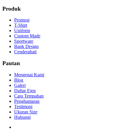
Produk
Promosi
T-Shirt
Uniform
Custom Made
Sportware
Bank Design
Cenderahati
Pautan
Mengenai Kami
Blog
Galeri
Daftar Ejen
Cara Tempahan
Penghantaran
Testimoni
Ukuran Size
Hubungi