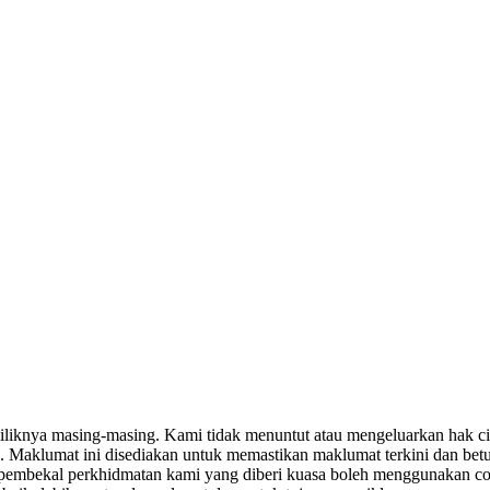
miliknya masing-masing. Kami tidak menuntut atau mengeluarkan hak c
. Maklumat ini disediakan untuk memastikan maklumat terkini dan bet
tau pembekal perkhidmatan kami yang diberi kuasa boleh menggunakan c