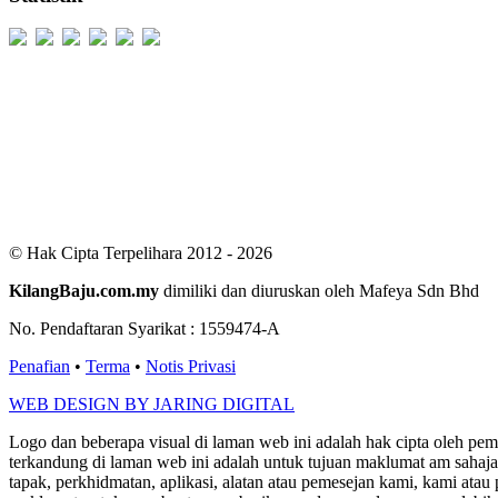
Users Today : 428
Users Yesterday : 498
This Month : 2077
This Year : 98791
Total Users : 300016
Views Today : 824
Total views : 685437
Who's Online : 2
© Hak Cipta Terpelihara 2012 - 2026
KilangBaju.com.my
dimiliki dan diuruskan oleh Mafeya Sdn Bhd
No. Pendaftaran Syarikat : 1559474-A
Penafian
•
Terma
•
Notis Privasi
WEB DESIGN BY JARING DIGITAL
Logo dan beberapa visual di laman web ini adalah hak cipta oleh pe
terkandung di laman web ini adalah untuk tujuan maklumat am sahaja
tapak, perkhidmatan, aplikasi, alatan atau pemesejan kami, kami a