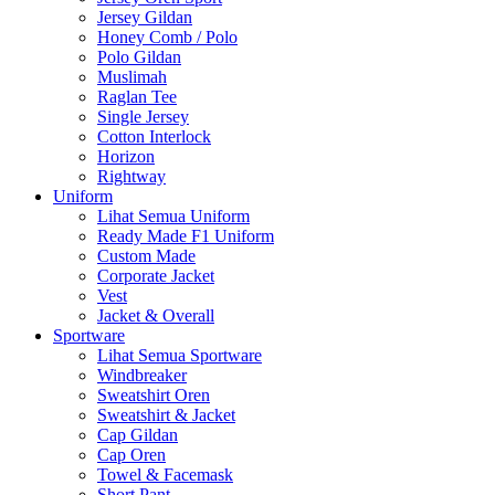
Jersey Gildan
Honey Comb / Polo
Polo Gildan
Muslimah
Raglan Tee
Single Jersey
Cotton Interlock
Horizon
Rightway
Uniform
Lihat Semua Uniform
Ready Made F1 Uniform
Custom Made
Corporate Jacket
Vest
Jacket & Overall
Sportware
Lihat Semua Sportware
Windbreaker
Sweatshirt Oren
Sweatshirt & Jacket
Cap Gildan
Cap Oren
Towel & Facemask
Short Pant