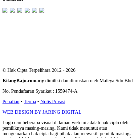
Users Today : 518
Users Yesterday : 498
This Month : 2167
This Year : 98881
Total Users : 300106
Views Today : 1073
Total views : 685686
Who's Online : 4
© Hak Cipta Terpelihara 2012 - 2026
KilangBaju.com.my
dimiliki dan diuruskan oleh Mafeya Sdn Bhd
No. Pendaftaran Syarikat : 1559474-A
Penafian
•
Terma
•
Notis Privasi
WEB DESIGN BY JARING DIGITAL
Logo dan beberapa visual di laman web ini adalah hak cipta oleh
pemiliknya masing-masing. Kami tidak menuntut atau
mengeluarkan hak cipta bagi pihak atau mewakili pemilik masing-