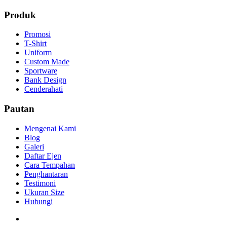
Produk
Promosi
T-Shirt
Uniform
Custom Made
Sportware
Bank Design
Cenderahati
Pautan
Mengenai Kami
Blog
Galeri
Daftar Ejen
Cara Tempahan
Penghantaran
Testimoni
Ukuran Size
Hubungi