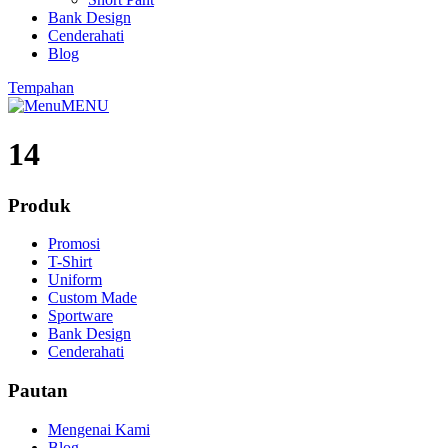
Bank Design
Cenderahati
Blog
Tempahan
MENU
14
Produk
Promosi
T-Shirt
Uniform
Custom Made
Sportware
Bank Design
Cenderahati
Pautan
Mengenai Kami
Blog