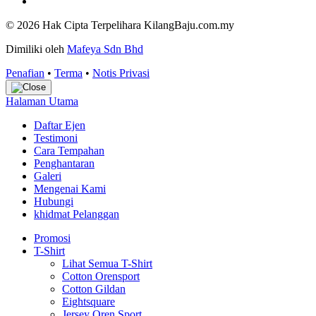
© 2026 Hak Cipta Terpelihara KilangBaju.com.my
Dimiliki oleh
Mafeya Sdn Bhd
Penafian
•
Terma
•
Notis Privasi
Halaman Utama
Daftar Ejen
Testimoni
Cara Tempahan
Penghantaran
Galeri
Mengenai Kami
Hubungi
khidmat Pelanggan
Promosi
T-Shirt
Lihat Semua T-Shirt
Cotton Orensport
Cotton Gildan
Eightsquare
Jersey Oren Sport