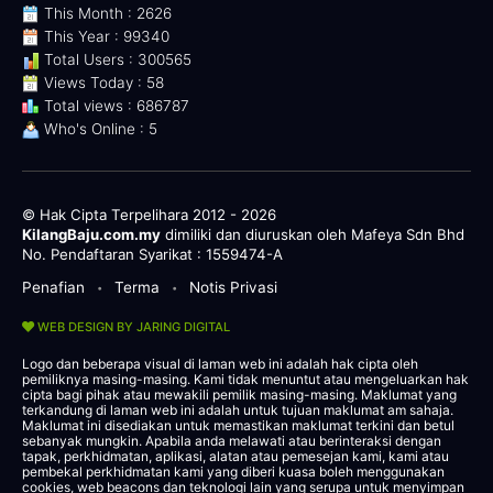
This Month : 2626
This Year : 99340
Total Users : 300565
Views Today : 58
Total views : 686787
Who's Online : 5
© Hak Cipta Terpelihara 2012 - 2026
KilangBaju.com.my
dimiliki dan diuruskan oleh Mafeya Sdn Bhd
No. Pendaftaran Syarikat : 1559474-A
Penafian
Terma
Notis Privasi
•
•
WEB DESIGN BY JARING DIGITAL
Logo dan beberapa visual di laman web ini adalah hak cipta oleh
pemiliknya masing-masing. Kami tidak menuntut atau mengeluarkan hak
cipta bagi pihak atau mewakili pemilik masing-masing. Maklumat yang
terkandung di laman web ini adalah untuk tujuan maklumat am sahaja.
Maklumat ini disediakan untuk memastikan maklumat terkini dan betul
sebanyak mungkin. Apabila anda melawati atau berinteraksi dengan
tapak, perkhidmatan, aplikasi, alatan atau pemesejan kami, kami atau
pembekal perkhidmatan kami yang diberi kuasa boleh menggunakan
cookies, web beacons dan teknologi lain yang serupa untuk menyimpan