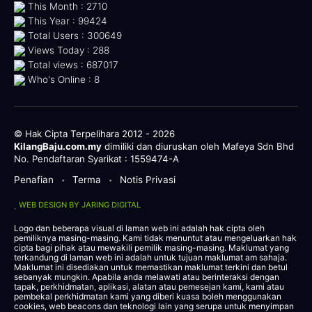
This Month : 2710
This Year : 99424
Total Users : 300649
Views Today : 288
Total views : 687017
Who's Online : 8
© Hak Cipta Terpelihara 2012 - 2026
KilangBaju.com.my
dimiliki dan diuruskan oleh Mafeya Sdn Bhd
No. Pendaftaran Syarikat : 1559474-A
Penafian
Terma
Notis Privasi
•
•
WEB DESIGN BY JARING DIGITAL
Logo dan beberapa visual di laman web ini adalah hak cipta oleh
pemiliknya masing-masing. Kami tidak menuntut atau mengeluarkan hak
cipta bagi pihak atau mewakili pemilik masing-masing. Maklumat yang
terkandung di laman web ini adalah untuk tujuan maklumat am sahaja.
Maklumat ini disediakan untuk memastikan maklumat terkini dan betul
sebanyak mungkin. Apabila anda melawati atau berinteraksi dengan
tapak, perkhidmatan, aplikasi, alatan atau pemesejan kami, kami atau
pembekal perkhidmatan kami yang diberi kuasa boleh menggunakan
cookies, web beacons dan teknologi lain yang serupa untuk menyimpan