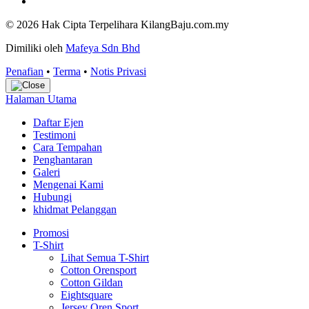
© 2026 Hak Cipta Terpelihara KilangBaju.com.my
Dimiliki oleh
Mafeya Sdn Bhd
Penafian
•
Terma
•
Notis Privasi
Halaman Utama
Daftar Ejen
Testimoni
Cara Tempahan
Penghantaran
Galeri
Mengenai Kami
Hubungi
khidmat Pelanggan
Promosi
T-Shirt
Lihat Semua T-Shirt
Cotton Orensport
Cotton Gildan
Eightsquare
Jersey Oren Sport