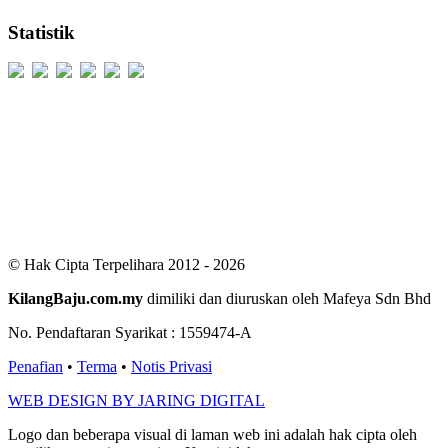
Statistik
Users Today : 169
Users Yesterday : 529
This Month : 2347
This Year : 99061
Total Users : 300286
Views Today : 385
Total views : 686096
Who's Online : 2
© Hak Cipta Terpelihara 2012 - 2026
KilangBaju.com.my
dimiliki dan diuruskan oleh Mafeya Sdn Bhd
No. Pendaftaran Syarikat : 1559474-A
Penafian
•
Terma
•
Notis Privasi
WEB DESIGN BY JARING DIGITAL
Logo dan beberapa visual di laman web ini adalah hak cipta oleh