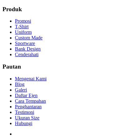
Produk
Promosi
T-Shirt
Uniform
Custom Made
Sportware
Bank Design
Cenderahati
Pautan
Mengenai Kami
Blog
Galeri
Daftar Ejen
Cara Tempahan
Penghantaran
Testimoni
Ukuran Size
Hubungi