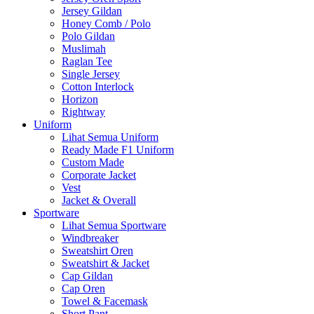
Jersey Gildan
Honey Comb / Polo
Polo Gildan
Muslimah
Raglan Tee
Single Jersey
Cotton Interlock
Horizon
Rightway
Uniform
Lihat Semua Uniform
Ready Made F1 Uniform
Custom Made
Corporate Jacket
Vest
Jacket & Overall
Sportware
Lihat Semua Sportware
Windbreaker
Sweatshirt Oren
Sweatshirt & Jacket
Cap Gildan
Cap Oren
Towel & Facemask
Short Pant