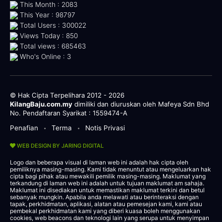
This Month : 2083
This Year : 98797
Total Users : 300022
Views Today : 850
Total views : 685463
Who's Online : 3
© Hak Cipta Terpelihara 2012 - 2026
KilangBaju.com.my
dimiliki dan diuruskan oleh Mafeya Sdn Bhd
No. Pendaftaran Syarikat : 1559474-A
Penafian
Terma
Notis Privasi
•
•
WEB DESIGN BY JARING DIGITAL
Logo dan beberapa visual di laman web ini adalah hak cipta oleh
pemiliknya masing-masing. Kami tidak menuntut atau mengeluarkan hak
cipta bagi pihak atau mewakili pemilik masing-masing. Maklumat yang
terkandung di laman web ini adalah untuk tujuan maklumat am sahaja.
Maklumat ini disediakan untuk memastikan maklumat terkini dan betul
sebanyak mungkin. Apabila anda melawati atau berinteraksi dengan
tapak, perkhidmatan, aplikasi, alatan atau pemesejan kami, kami atau
pembekal perkhidmatan kami yang diberi kuasa boleh menggunakan
cookies, web beacons dan teknologi lain yang serupa untuk menyimpan