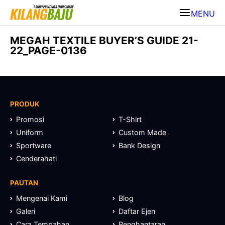
MENU
MEGAH TEXTILE BUYER’S GUIDE 21-
22_PAGE-0136
PRODUK
Promosi
T-Shirt
Uniform
Custom Made
Sportware
Bank Design
Cenderahati
PAUTAN
Mengenai Kami
Blog
Galeri
Daftar Ejen
Cara Tempahan
Penghantaran