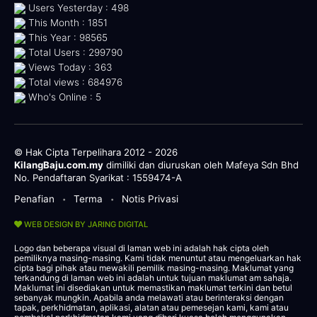
Users Yesterday : 498
This Month : 1851
This Year : 98565
Total Users : 299790
Views Today : 363
Total views : 684976
Who's Online : 5
© Hak Cipta Terpelihara 2012 - 2026
KilangBaju.com.my
dimiliki dan diuruskan oleh Mafeya Sdn Bhd
No. Pendaftaran Syarikat : 1559474-A
Penafian
Terma
Notis Privasi
•
•
WEB DESIGN BY JARING DIGITAL
Logo dan beberapa visual di laman web ini adalah hak cipta oleh
pemiliknya masing-masing. Kami tidak menuntut atau mengeluarkan hak
cipta bagi pihak atau mewakili pemilik masing-masing. Maklumat yang
terkandung di laman web ini adalah untuk tujuan maklumat am sahaja.
Maklumat ini disediakan untuk memastikan maklumat terkini dan betul
sebanyak mungkin. Apabila anda melawati atau berinteraksi dengan
tapak, perkhidmatan, aplikasi, alatan atau pemesejan kami, kami atau