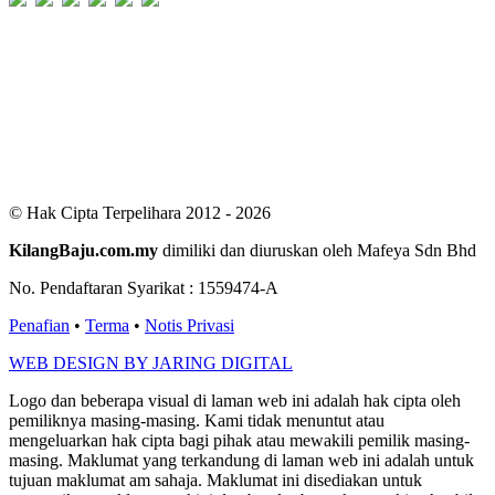
Users Today : 155
Users Yesterday : 411
This Month : 2744
This Year : 99458
Total Users : 300683
Views Today : 411
Total views : 687140
Who's Online : 4
© Hak Cipta Terpelihara 2012 - 2026
KilangBaju.com.my
dimiliki dan diuruskan oleh Mafeya Sdn Bhd
No. Pendaftaran Syarikat : 1559474-A
Penafian
•
Terma
•
Notis Privasi
WEB DESIGN BY JARING DIGITAL
Logo dan beberapa visual di laman web ini adalah hak cipta oleh
pemiliknya masing-masing. Kami tidak menuntut atau
mengeluarkan hak cipta bagi pihak atau mewakili pemilik masing-
masing. Maklumat yang terkandung di laman web ini adalah untuk
tujuan maklumat am sahaja. Maklumat ini disediakan untuk