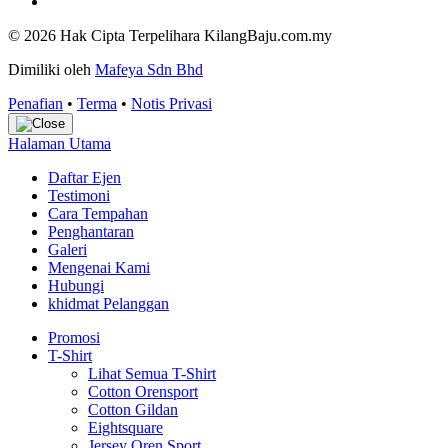
© 2026 Hak Cipta Terpelihara KilangBaju.com.my
Dimiliki oleh
Mafeya Sdn Bhd
Penafian
•
Terma
•
Notis Privasi
Halaman Utama
Daftar Ejen
Testimoni
Cara Tempahan
Penghantaran
Galeri
Mengenai Kami
Hubungi
khidmat Pelanggan
Promosi
T-Shirt
Lihat Semua T-Shirt
Cotton Orensport
Cotton Gildan
Eightsquare
Jersey Oren Sport