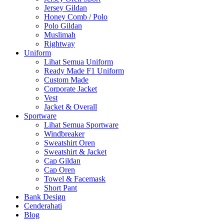
Jersey Gildan
Honey Comb / Polo
Polo Gildan
Muslimah
Rightway
Uniform
Lihat Semua Uniform
Ready Made F1 Uniform
Custom Made
Corporate Jacket
Vest
Jacket & Overall
Sportware
Lihat Semua Sportware
Windbreaker
Sweatshirt Oren
Sweatshirt & Jacket
Cap Gildan
Cap Oren
Towel & Facemask
Short Pant
Bank Design
Cenderahati
Blog