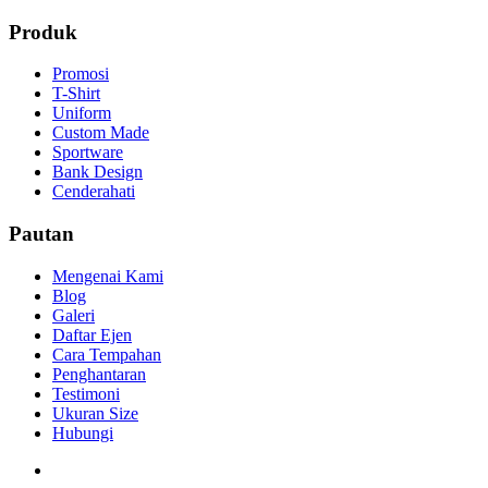
Produk
Promosi
T-Shirt
Uniform
Custom Made
Sportware
Bank Design
Cenderahati
Pautan
Mengenai Kami
Blog
Galeri
Daftar Ejen
Cara Tempahan
Penghantaran
Testimoni
Ukuran Size
Hubungi