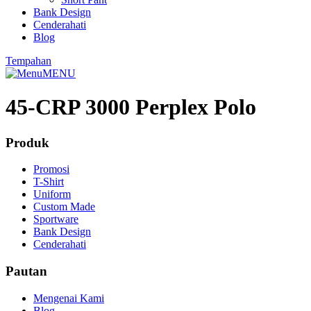
Bank Design
Cenderahati
Blog
Tempahan
MENU
45-CRP 3000 Perplex Polo
Produk
Promosi
T-Shirt
Uniform
Custom Made
Sportware
Bank Design
Cenderahati
Pautan
Mengenai Kami
Blog