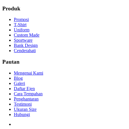
Produk
Promosi
T-Shirt
Uniform
Custom Made
Sportware
Bank Design
Cenderahati
Pautan
Mengenai Kami
Blog
Galeri
Daftar Ejen
Cara Tempahan
Penghantaran
Testimoni
Ukuran Size
Hubungi