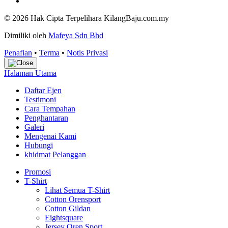
© 2026 Hak Cipta Terpelihara KilangBaju.com.my
Dimiliki oleh
Mafeya Sdn Bhd
Penafian
•
Terma
•
Notis Privasi
Halaman Utama
Daftar Ejen
Testimoni
Cara Tempahan
Penghantaran
Galeri
Mengenai Kami
Hubungi
khidmat Pelanggan
Promosi
T-Shirt
Lihat Semua T-Shirt
Cotton Orensport
Cotton Gildan
Eightsquare
Jersey Oren Sport