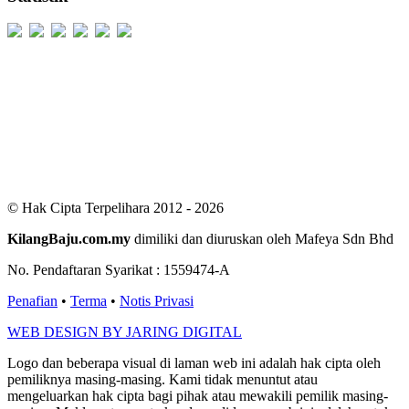
Users Today : 350
Users Yesterday : 529
This Month : 2528
This Year : 99242
Total Users : 300467
Views Today : 828
Total views : 686539
Who's Online : 3
© Hak Cipta Terpelihara 2012 - 2026
KilangBaju.com.my
dimiliki dan diuruskan oleh Mafeya Sdn Bhd
No. Pendaftaran Syarikat : 1559474-A
Penafian
•
Terma
•
Notis Privasi
WEB DESIGN BY JARING DIGITAL
Logo dan beberapa visual di laman web ini adalah hak cipta oleh
pemiliknya masing-masing. Kami tidak menuntut atau
mengeluarkan hak cipta bagi pihak atau mewakili pemilik masing-