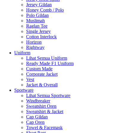
Jersey Gildan
Honey Comb / Polo
Polo Gildan
Muslimah
Raglan Tee
Single Jersey
Cotton Interlock
Horizon
Rightway
Uniform
Lihat Semua Uniform
Ready Made F1 Uniform
Custom Made
Corporate Jacket
Vest
Jacket & Overall
Sportware
Lihat Semua Sportware
Windbreaker
Sweatshirt Oren
Sweatshirt & Jacket
Cap Gildan
Cap Oren
Towel & Facemask
Short Pant