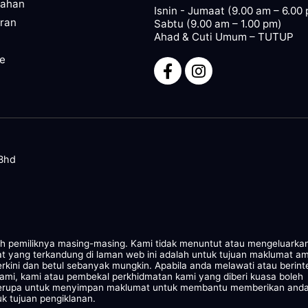
pahan
Isnin - Jumaat (9.00 am – 6.00
ran
Sabtu (9.00 am – 1.00 pm)
Ahad & Cuti Umum – TUTUP
ze
 Bhd
leh pemiliknya masing-masing. Kami tidak menuntut atau mengeluarka
at yang terkandung di laman web ini adalah untuk tujuan maklumat a
rkini dan betul sebanyak mungkin. Apabila anda melawati atau berint
kami, kami atau pembekal perkhidmatan kami yang diberi kuasa boleh
 serupa untuk menyimpan maklumat untuk membantu memberikan and
k tujuan pengiklanan.