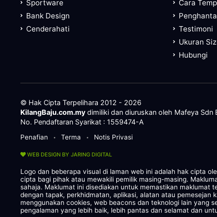
Sportware
Cara Tem
Bank Design
Penghanta
Cenderahati
Testimoni
Ukuran Si
Hubungi
© Hak Cipta Terpelihara 2012 - 2026
KilangBaju.com.my
dimiliki dan diuruskan oleh Mafeya Sdn
No. Pendaftaran Syarikat : 1559474-A
Penafian
Terma
Notis Privasi
•
•
WEB DESIGN BY JARING DIGITAL
Logo dan beberapa visual di laman web ini adalah hak cipta o
cipta bagi pihak atau mewakili pemilik masing-masing. Maklum
sahaja. Maklumat ini disediakan untuk memastikan maklumat te
dengan tapak, perkhidmatan, aplikasi, alatan atau pemesejan 
menggunakan cookies, web beacons dan teknologi lain yang
pengalaman yang lebih baik, lebih pantas dan selamat dan untu