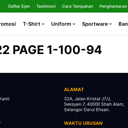
Daftar Ejen
Testimoni
Cara Tempahan
Penghantaran
romosi
T-Shirt
Uniform
Sportware
Ban
2 PAGE 1-100-94
ALAMAT
Kami
32A, Jalan Kristal J7/J,
Seksyen 7, 40000 Shah Alam,
Selangor Darul Ehsan.
n
WAKTU URUSAN