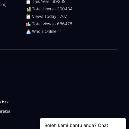
This Year : 99209
 pm)
Total Users : 300434
Views Today : 767
Total views : 686478
Who's Online : 1
n hak
m
eraksi
a
Boleh kami bantu anda? Chat