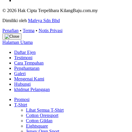
© 2026 Hak Cipta Terpelihara KilangBaju.com.my
Dimiliki oleh
Mafeya Sdn Bhd
Penafian
•
Terma
•
Notis Privasi
Halaman Utama
Daftar Ejen
Testimoni
Cara Tempahan
Penghantaran
Galeri
Mengenai Kami
Hubungi
khidmat Pelanggan
Promosi
T-Shirt
Lihat Semua T-Shirt
Cotton Orensport
Cotton Gildan
Eightsquare
Jersey Oren Sport