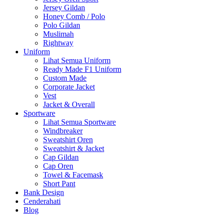
Jersey Gildan
Honey Comb / Polo
Polo Gildan
Muslimah
Rightway
Uniform
Lihat Semua Uniform
Ready Made F1 Uniform
Custom Made
Corporate Jacket
Vest
Jacket & Overall
Sportware
Lihat Semua Sportware
Windbreaker
Sweatshirt Oren
Sweatshirt & Jacket
Cap Gildan
Cap Oren
Towel & Facemask
Short Pant
Bank Design
Cenderahati
Blog