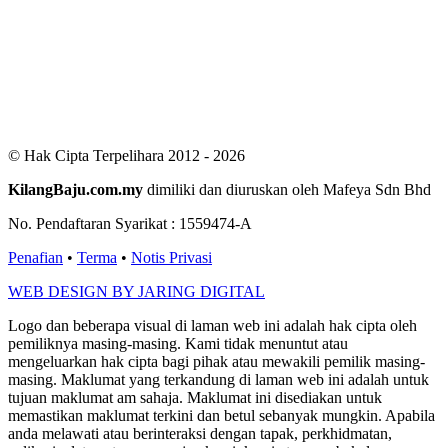
Users Yesterday : 411
This Month : 2888
This Year : 99602
Total Users : 300827
Views Today : 856
Total views : 687585
Who's Online : 7
© Hak Cipta Terpelihara 2012 - 2026
KilangBaju.com.my
dimiliki dan diuruskan oleh Mafeya Sdn Bhd
No. Pendaftaran Syarikat : 1559474-A
Penafian
•
Terma
•
Notis Privasi
WEB DESIGN BY JARING DIGITAL
Logo dan beberapa visual di laman web ini adalah hak cipta oleh
pemiliknya masing-masing. Kami tidak menuntut atau
mengeluarkan hak cipta bagi pihak atau mewakili pemilik masing-
masing. Maklumat yang terkandung di laman web ini adalah untuk
tujuan maklumat am sahaja. Maklumat ini disediakan untuk
memastikan maklumat terkini dan betul sebanyak mungkin. Apabila
anda melawati atau berinteraksi dengan tapak, perkhidmatan,