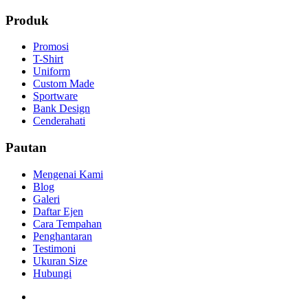
Produk
Promosi
T-Shirt
Uniform
Custom Made
Sportware
Bank Design
Cenderahati
Pautan
Mengenai Kami
Blog
Galeri
Daftar Ejen
Cara Tempahan
Penghantaran
Testimoni
Ukuran Size
Hubungi