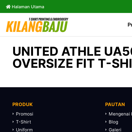
Halaman Utama
P
UNITED ATHLE UA5
OVERSIZE FIT T-SH
PRODUK
PAUTAN
Promosi
Mengenai 
T-Shirt
Blog
Uniform
Galeri