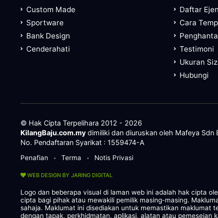
Custom Made
Daftar Eje
Sportware
Cara Tem
Bank Design
Penghanta
Cenderahati
Testimoni
Ukuran Si
Hubungi
© Hak Cipta Terpelihara 2012 - 2026
KilangBaju.com.my
dimiliki dan diuruskan oleh Mafeya Sdn
No. Pendaftaran Syarikat : 1559474-A
Penafian
Terma
Notis Privasi
•
•
WEB DESIGN BY JARING DIGITAL
Logo dan beberapa visual di laman web ini adalah hak cipta o
cipta bagi pihak atau mewakili pemilik masing-masing. Maklum
sahaja. Maklumat ini disediakan untuk memastikan maklumat te
dengan tapak, perkhidmatan, aplikasi, alatan atau pemesejan 