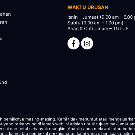
n
WAKTU URUSAN
pahan
Isnin - Jumaat (9.00 am – 6.00
ran
Sabtu (9.00 am – 1.00 pm)
Ahad & Cuti Umum – TUTUP
ze
 Bhd
leh pemiliknya masing-masing. Kami tidak menuntut atau mengeluarka
at yang terkandung di laman web ini adalah untuk tujuan maklumat a
rkini dan betul sebanyak mungkin. Apabila anda melawati atau berint
kami, kami atau pembekal perkhidmatan kami yang diberi kuasa boleh