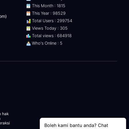
This Month : 1815
This Year : 98529
 pm)
Total Users : 299754
Views Today : 305
Total views : 684918
Who's Online : 5
n hak
m
eraksi
Boleh kami bantu anda? Chat