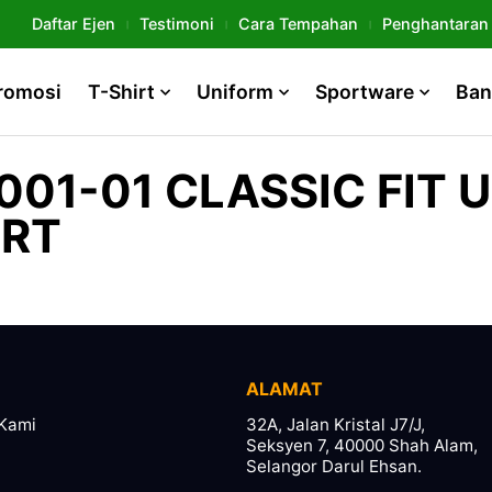
Daftar Ejen
Testimoni
Cara Tempahan
Penghantaran
romosi
T-Shirt
Uniform
Sportware
Ban
001-01 CLASSIC FIT 
IRT
ALAMAT
Kami
32A, Jalan Kristal J7/J,
Seksyen 7, 40000 Shah Alam,
Selangor Darul Ehsan.