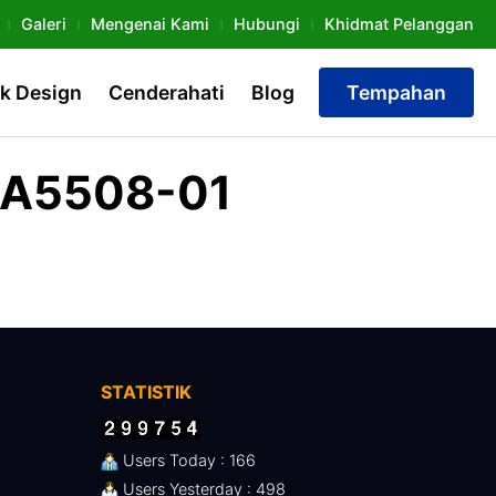
Galeri
Mengenai Kami
Hubungi
Khidmat Pelanggan
k Design
Cenderahati
Blog
Tempahan
UA5508-01
STATISTIK
Users Today : 166
Users Yesterday : 498