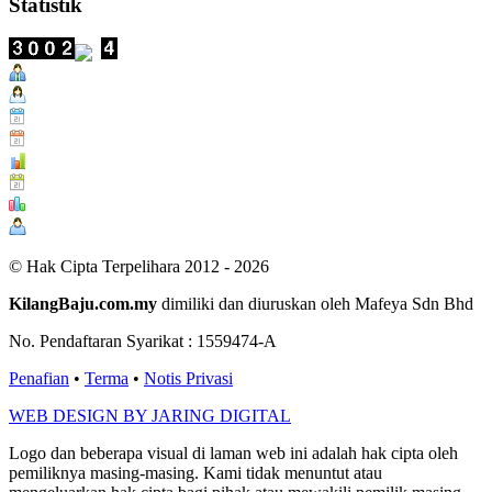
Statistik
Users Today : 157
Users Yesterday : 529
This Month : 2335
This Year : 99049
Total Users : 300274
Views Today : 360
Total views : 686071
Who's Online : 3
© Hak Cipta Terpelihara 2012 - 2026
KilangBaju.com.my
dimiliki dan diuruskan oleh Mafeya Sdn Bhd
No. Pendaftaran Syarikat : 1559474-A
Penafian
•
Terma
•
Notis Privasi
WEB DESIGN BY JARING DIGITAL
Logo dan beberapa visual di laman web ini adalah hak cipta oleh
pemiliknya masing-masing. Kami tidak menuntut atau