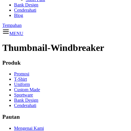
Bank Design
Cenderahati
Blog
Tempahan
MENU
Thumbnail-Windbreaker
Produk
Promosi
T-Shirt
Uniform
Custom Made
Sportware
Bank Design
Cenderahati
Pautan
Mengenai Kami