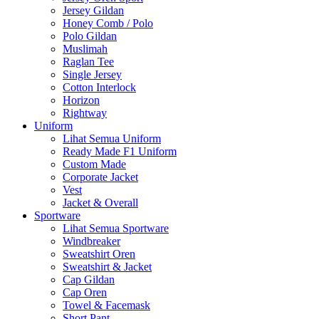
Jersey Gildan
Honey Comb / Polo
Polo Gildan
Muslimah
Raglan Tee
Single Jersey
Cotton Interlock
Horizon
Rightway
Uniform
Lihat Semua Uniform
Ready Made F1 Uniform
Custom Made
Corporate Jacket
Vest
Jacket & Overall
Sportware
Lihat Semua Sportware
Windbreaker
Sweatshirt Oren
Sweatshirt & Jacket
Cap Gildan
Cap Oren
Towel & Facemask
Short Pant