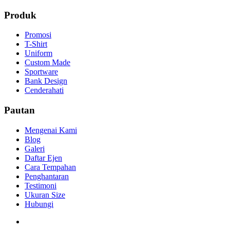
Produk
Promosi
T-Shirt
Uniform
Custom Made
Sportware
Bank Design
Cenderahati
Pautan
Mengenai Kami
Blog
Galeri
Daftar Ejen
Cara Tempahan
Penghantaran
Testimoni
Ukuran Size
Hubungi