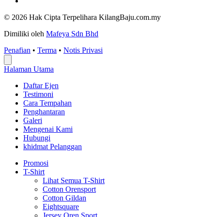
© 2026 Hak Cipta Terpelihara KilangBaju.com.my
Dimiliki oleh
Mafeya Sdn Bhd
Penafian
•
Terma
•
Notis Privasi
Halaman Utama
Daftar Ejen
Testimoni
Cara Tempahan
Penghantaran
Galeri
Mengenai Kami
Hubungi
khidmat Pelanggan
Promosi
T-Shirt
Lihat Semua T-Shirt
Cotton Orensport
Cotton Gildan
Eightsquare
Jersey Oren Sport